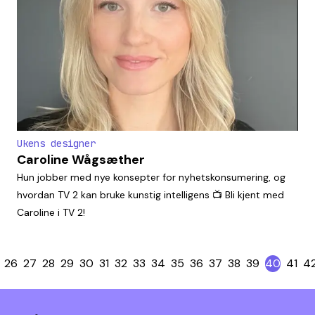
Ukens designer
Caroline Wågsæther
Hun jobber med nye konsepter for nyhetskonsumering, og
hvordan TV 2 kan bruke kunstig intelligens 📺 Bli kjent med
Caroline i TV 2!
26
27
28
29
30
31
32
33
34
35
36
37
38
39
40
41
4