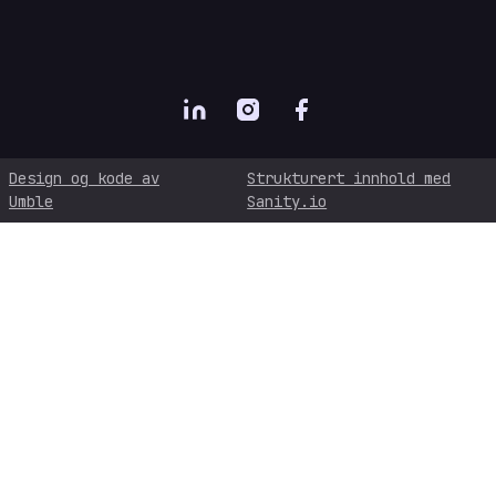
Design og kode av
Strukturert innhold med
Umble
Sanity.io