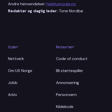
Andre henvendelser:
hei@uxnorge.no
Redaktør og daglig leder:
Tone Nordbø
Sider
Ressurser
Nettverk
Code of conduct
Om UX Norge
Bli støttespiller
Jobb
Annonsering
Arkiv
Personvern
Kildekode