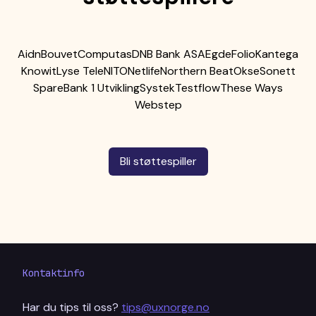
Aidn
Bouvet
Computas
DNB Bank ASA
Egde
Folio
Kantega
Knowit
Lyse Tele
NITO
Netlife
Northern Beat
Okse
Sonett
SpareBank 1 Utvikling
Systek
Testflow
These Ways
Webstep
Bli støttespiller
Kontaktinfo
Har du tips til oss?
tips@uxnorge.no