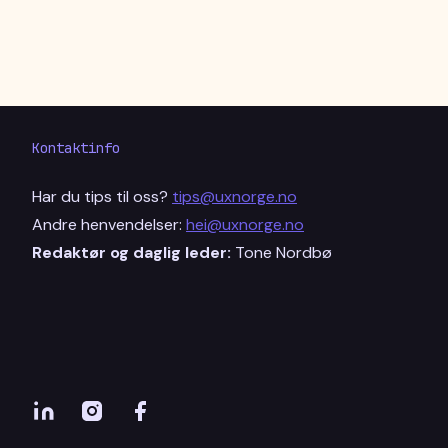
Kontaktinfo
Har du tips til oss?
tips@uxnorge.no
Andre henvendelser:
hei@uxnorge.no
Redaktør og daglig leder:
Tone Nordbø