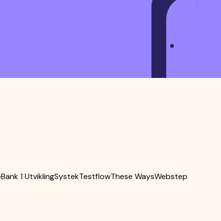
Bank 1 Utvikling
Systek
Testflow
These Ways
Webstep