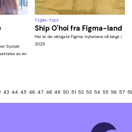
Figma-tips
e
Ship O'hoi fra Figma-land
Her er de viktigste Figma-nyhetene så langt i
2025.
pet Systek
settelse av en
2
43
44
45
46
47
48
49
50
51
52
53
54
55
56
57
5