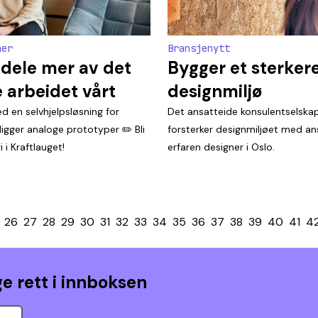
ner
Bransjenytt
 dele mer av det
Bygger et sterker
 arbeidet vårt
designmiljø
d en selvhjelpsløsning for
Det ansatteide konsulentselska
igger analoge prototyper ✏️ Bli
forsterker designmiljøet med an
 i Kraftlauget!
erfaren designer i Oslo.
26
27
28
29
30
31
32
33
34
35
36
37
38
39
40
41
4
e rett i innboksen