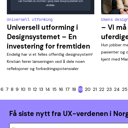
Universell utforming
Ukens desig
Universell utforming i
– Vi må
Designsystemet – En
uferdige
investering for fremtiden
Hun jobber me
pasienter og d
Endelig har vi et felles offentlig designsystem!
kjent med Mari
Kristian feirer lanseringen ved å dele noen
refleksjoner og forbedringspotensialer.
6
7
8
9
10
11
12
13
14
15
16
17
18
19
20
21
22
23
24
25
Få siste nytt fra UX-verdenen i Norg