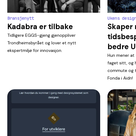
Bransjenytt
Ukens desig
Kadabra er tilbake
Skaper 
tidsbes
Tidligere EGGS-gjeng gjenoppliver
Trondheimsbyrået og lover et nytt
bedre U
ekspertmiljø for innovasjon.
Hun mener at 
faget sitt, o
commute og tim
Fonda i Aidn!