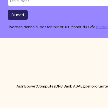
Bli med
Hvordan denne e-posten blir brukt, finner du i vår
person
Aidn
Bouvet
Computas
DNB Bank ASA
Egde
Folio
Kant