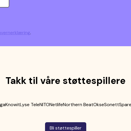
vernerklæring
.
Takk til våre støttespillere
ega
Knowit
Lyse Tele
NITO
Netlife
Northern Beat
Okse
Sonett
Spare
Bli støttespiller