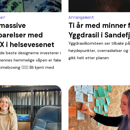
ner
Arrangement
massive
Ti år med minner 
parelser med
Yggdrasil i Sandef
X i helsevesenet
Yggdrasilkomiteen ser tilbake på
høydepunkter, overraskelser og 
de beste designerne investerer i
gikk helt etter planen.
g hennes hemmelige våpen er fake
eboxing 🚶🏼‍♀️ Bli kjent med