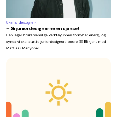
Ukens designer
– Gi juniordesignerne en sjanse!
Han lager brukervennlige verktøy innen fornybar energi, og
synes vi skal støtte juniordesignere bedre 👯‍♀️ Bli kjent med
Mattias i Manyone!