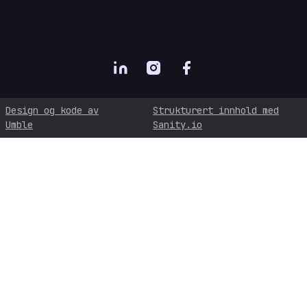
Design og kode av
Strukturert innhold med
Umble
Sanity.io