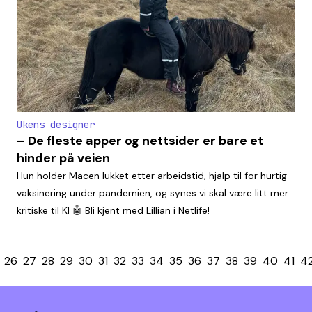
Ukens designer
– De fleste apper og nettsider er bare et
hinder på veien
Hun holder Macen lukket etter arbeidstid, hjalp til for hurtig
vaksinering under pandemien, og synes vi skal være litt mer
kritiske til KI 🤖 Bli kjent med Lillian i Netlife!
26
27
28
29
30
31
32
33
34
35
36
37
38
39
40
41
4