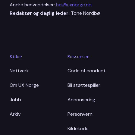
Andre henvendelser:
hei@uxnorge.no
Redaktør og daglig leder:
Tone Nordbø
Sider
Ressurser
Nettverk
Code of conduct
Om UX Norge
Bli støttespiller
Jobb
Annonsering
Arkiv
Personvern
Kildekode