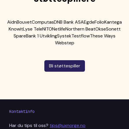
Aidn
Bouvet
Computas
DNB Bank ASA
Egde
Folio
Kantega
Knowit
Lyse Tele
NITO
Netlife
Northern Beat
Okse
Sonett
SpareBank 1 Utvikling
Systek
Testflow
These Ways
Webstep
Bli støttespiller
Kontaktinfo
Har du tips til oss?
tips@uxnorge.no