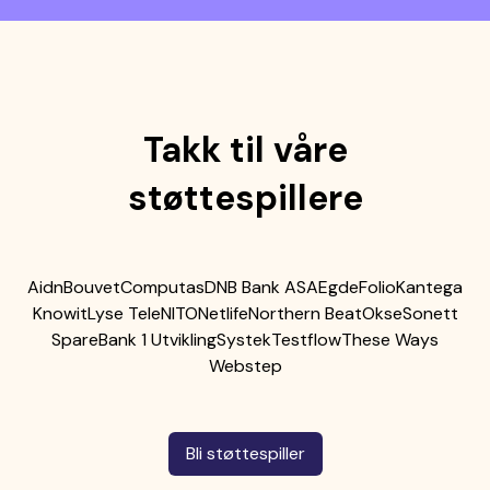
Takk til våre
støttespillere
Aidn
Bouvet
Computas
DNB Bank ASA
Egde
Folio
Kantega
Knowit
Lyse Tele
NITO
Netlife
Northern Beat
Okse
Sonett
SpareBank 1 Utvikling
Systek
Testflow
These Ways
Webstep
Bli støttespiller