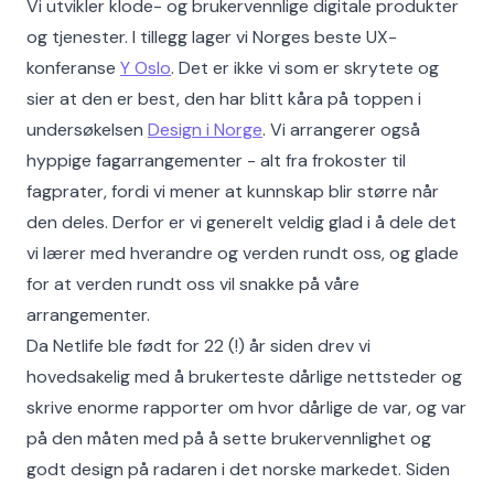
Vi utvikler klode- og brukervennlige digitale produkter
og tjenester. I tillegg lager vi Norges beste UX-
konferanse
Y Oslo
. Det er ikke vi som er skrytete og
sier at den er best, den har blitt kåra på toppen i
undersøkelsen
Design i Norge
. Vi arrangerer også
hyppige fagarrangementer - alt fra frokoster til
fagprater, fordi vi mener at kunnskap blir større når
den deles. Derfor er vi generelt veldig glad i å dele det
vi lærer med hverandre og verden rundt oss, og glade
for at verden rundt oss vil snakke på våre
arrangementer.
Da Netlife ble født for 22 (!) år siden drev vi
hovedsakelig med å brukerteste dårlige nettsteder og
skrive enorme rapporter om hvor dårlige de var, og var
på den måten med på å sette brukervennlighet og
godt design på radaren i det norske markedet. Siden