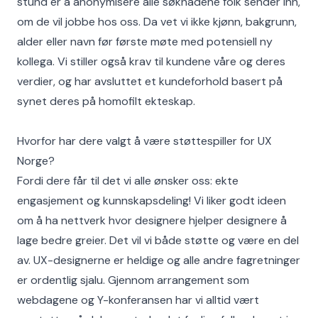
stund er å anonymisere alle søknadene folk sender inn,
om de vil jobbe hos oss. Da vet vi ikke kjønn, bakgrunn,
alder eller navn før første møte med potensiell ny
kollega. Vi stiller også krav til kundene våre og deres
verdier, og har avsluttet et kundeforhold basert på
synet deres på homofilt ekteskap.
Hvorfor har dere valgt å være støttespiller for UX
Norge?
Fordi dere får til det vi alle ønsker oss: ekte
engasjement og kunnskapsdeling! Vi liker godt ideen
om å ha nettverk hvor designere hjelper designere å
lage bedre greier. Det vil vi både støtte og være en del
av. UX-designerne er heldige og alle andre fagretninger
er ordentlig sjalu. Gjennom arrangement som
webdagene og Y-konferansen har vi alltid vært