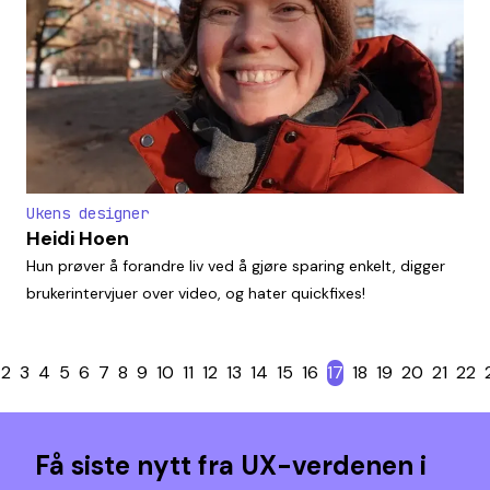
Ukens designer
Heidi Hoen
Hun prøver å forandre liv ved å gjøre sparing enkelt, digger
brukerintervjuer over video, og hater quickfixes!
2
3
4
5
6
7
8
9
10
11
12
13
14
15
16
17
18
19
20
21
22
Få siste nytt fra UX-verdenen i