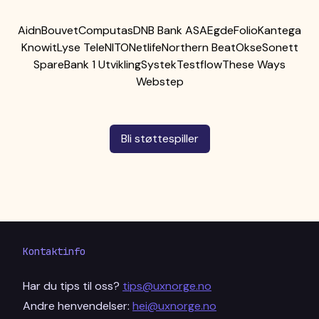
Aidn
Bouvet
Computas
DNB Bank ASA
Egde
Folio
Kantega
Knowit
Lyse Tele
NITO
Netlife
Northern Beat
Okse
Sonett
SpareBank 1 Utvikling
Systek
Testflow
These Ways
Webstep
Bli støttespiller
Kontaktinfo
Har du tips til oss?
tips@uxnorge.no
Andre henvendelser:
hei@uxnorge.no