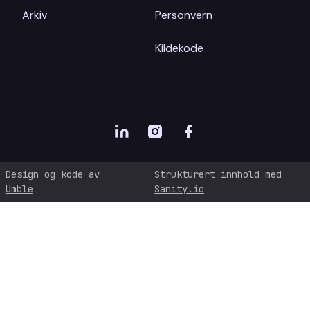
Arkiv
Personvern
Kildekode
Design og kode av
Strukturert innhold med
Umble
Sanity.io