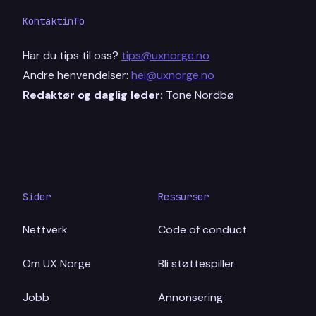
Kontaktinfo
Har du tips til oss?
tips@uxnorge.no
Andre henvendelser:
hei@uxnorge.no
Redaktør og daglig leder:
Tone Nordbø
Sider
Ressurser
Nettverk
Code of conduct
Om UX Norge
Bli støttespiller
Jobb
Annonsering