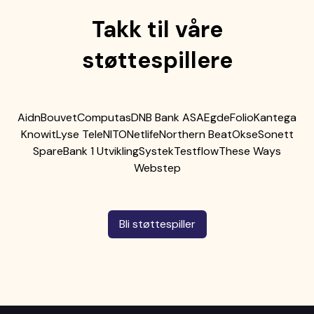
Takk til våre
støttespillere
Aidn
Bouvet
Computas
DNB Bank ASA
Egde
Folio
Kantega
Knowit
Lyse Tele
NITO
Netlife
Northern Beat
Okse
Sonett
SpareBank 1 Utvikling
Systek
Testflow
These Ways
Webstep
Bli støttespiller