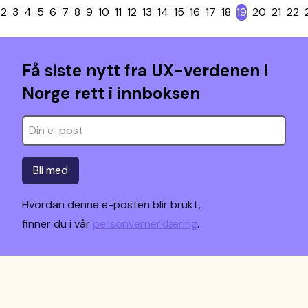
2
3
4
5
6
7
8
9
10
11
12
13
14
15
16
17
18
19
20
21
22
Få siste nytt fra UX-verdenen i
Norge rett i innboksen
Bli med
Hvordan denne e-posten blir brukt,
finner du i vår
personvernerklæring
.