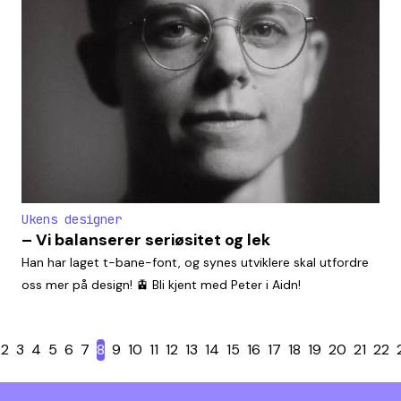
Ukens designer
– Vi balanserer seriøsitet og lek
Han har laget t-bane-font, og synes utviklere skal utfordre
oss mer på design! 🚊 Bli kjent med Peter i Aidn!
2
3
4
5
6
7
8
9
10
11
12
13
14
15
16
17
18
19
20
21
22