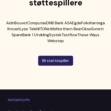
støttespillere
Aidn
Bouvet
Computas
DNB Bank ASA
Egde
Folio
Kantega
Knowit
Lyse Tele
NITO
Netlife
Northern Beat
Okse
Sonett
SpareBank 1 Utvikling
Systek
Testflow
These Ways
Webstep
Bli støttespiller
Kontaktinfo