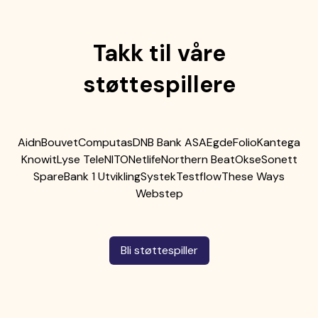
Takk til våre
støttespillere
Aidn
Bouvet
Computas
DNB Bank ASA
Egde
Folio
Kantega
Knowit
Lyse Tele
NITO
Netlife
Northern Beat
Okse
Sonett
SpareBank 1 Utvikling
Systek
Testflow
These Ways
Webstep
Bli støttespiller