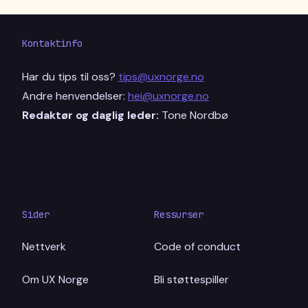
Kontaktinfo
Har du tips til oss?
tips@uxnorge.no
Andre henvendelser:
hei@uxnorge.no
Redaktør og daglig leder:
Tone Nordbø
Sider
Ressurser
Nettverk
Code of conduct
Om UX Norge
Bli støttespiller