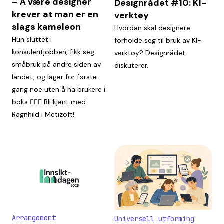
– Å være designer
Designrådet #10: KI-
krever at man er en
verktøy
slags kameleon
Hvordan skal designere
Hun sluttet i
forholde seg til bruk av KI-
konsulentjobben, fikk seg
verktøy? Designrådet
småbruk på andre siden av
diskuterer.
landet, og lager for første
gang noe uten å ha brukere i
boks 🤹🏼‍♀️ Bli kjent med
Ragnhild i Metizoft!
Arrangement
Universell utforming