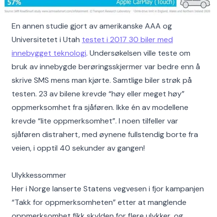
En annen studie gjort av amerikanske AAA og
Universitetet i Utah
testet i 2017 30 biler med
innebygget teknologi
. Undersøkelsen ville teste om
bruk av innebygde berøringsskjermer var bedre enn å
skrive SMS mens man kjørte. Samtlige biler strøk på
testen. 23 av bilene krevde “høy eller meget høy”
oppmerksomhet fra sjåføren. Ikke én av modellene
krevde “lite oppmerksomhet”. I noen tilfeller var
sjåføren distrahert, med øynene fullstendig borte fra
veien, i opptil 40 sekunder av gangen!
Ulykkessommer
Her i Norge lanserte Statens vegvesen i fjor kampanjen
“Takk for oppmerksomheten” etter at manglende
oppmerksomhet fikk skylden for flere ulykker, og