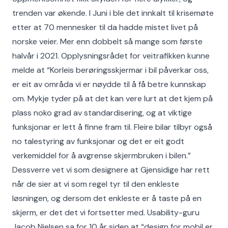
trenden var økende. I Juni i ble det innkalt til krisemøte
etter at 70 mennesker til da hadde mistet livet på
norske veier. Mer enn dobbelt så mange som første
halvår i 2021. Opplysningsrådet for veitrafikken kunne
melde at “Korleis berøringsskjermar i bil påverkar oss,
er eit av områda vi er nøydde til å få betre kunnskap
om. Mykje tyder på at det kan vere lurt at det kjem på
plass noko grad av standardisering, og at viktige
funksjonar er lett å finne fram til. Fleire bilar tilbyr også
no talestyring av funksjonar og det er eit godt
verkemiddel for å avgrense skjermbruken i bilen.”
Dessverre vet vi som designere at Gjensidige har rett
når de sier at vi som regel tyr til den enkleste
løsningen, og dersom det enkleste er å taste på en
skjerm, er det det vi fortsetter med. Usability-guru
Jacob Nielsen sa for 10 år siden at “design for mobil er