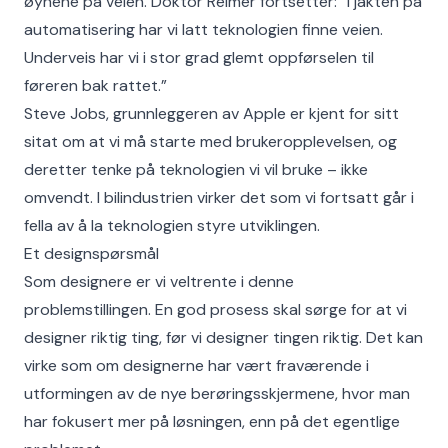
øynene på veien. Doktor Reimer fortsetter: “I jakten på
automatisering har vi latt teknologien finne veien.
Underveis har vi i stor grad glemt oppførselen til
føreren bak rattet.”
Steve Jobs, grunnleggeren av Apple er kjent for sitt
sitat om at vi må starte med brukeropplevelsen, og
deretter tenke på teknologien vi vil bruke – ikke
omvendt. I bilindustrien virker det som vi fortsatt går i
fella av å la teknologien styre utviklingen.
Et designspørsmål
Som designere er vi veltrente i denne
problemstillingen. En god prosess skal sørge for at vi
designer riktig ting, før vi designer tingen riktig. Det kan
virke som om designerne har vært fraværende i
utformingen av de nye berøringsskjermene, hvor man
har fokusert mer på løsningen, enn på det egentlige