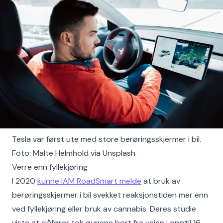
Tesla var først ute med store berøringsskjermer i bil.
Foto: Malte Helmhold via Unsplash
Verre enn fyllekjøring
I 2020
kunne IAM RoadSmart melde
at bruk av
berøringsskjermer i bil svekket reaksjonstiden mer enn
ved fyllekjøring eller bruk av cannabis. Deres studie
viste at sjåfører tok øynene bort fra veien i opptil 16