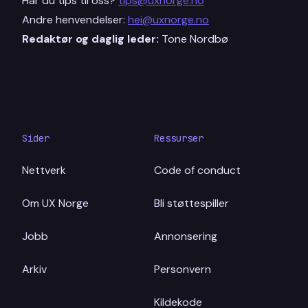
Har du tips til oss?
tips@uxnorge.no
Andre henvendelser:
hei@uxnorge.no
Redaktør og daglig leder:
Tone Nordbø
Sider
Ressurser
Nettverk
Code of conduct
Om UX Norge
Bli støttespiller
Jobb
Annonsering
Arkiv
Personvern
Kildekode