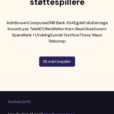
støttespillere
Aidn
Bouvet
Computas
DNB Bank ASA
Egde
Folio
Kantega
Knowit
Lyse Tele
NITO
Netlife
Northern Beat
Okse
Sonett
SpareBank 1 Utvikling
Systek
Testflow
These Ways
Webstep
Bli støttespiller
Kontaktinfo