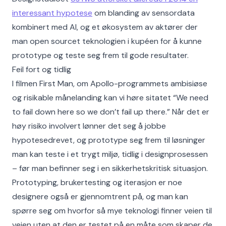
interessant hypotese
om blanding av sensordata
kombinert med AI, og et økosystem av aktører der
man open sourcet teknologien i kupéen for å kunne
prototype og teste seg frem til gode resultater.
Feil fort og tidlig
I filmen First Man, om Apollo-programmets ambisiøse
og risikable månelanding kan vi høre sitatet “We need
to fail down here so we don’t fail up there.” Når det er
høy risiko involvert lønner det seg å jobbe
hypotesedrevet, og prototype seg frem til løsninger
man kan teste i et trygt miljø, tidlig i designprosessen
– før man befinner seg i en sikkerhetskritisk situasjon.
Prototyping, brukertesting og iterasjon er noe
designere også er gjennomtrent på, og man kan
spørre seg om hvorfor så mye teknologi finner veien til
veien uten at den er testet på en måte som skaper de