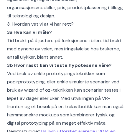
organisasjonsmodeller, pris, produktplassering i tillegg
til teknologi og design.
3. Hvordan vet vi at vi har rett?
3a Hva kan vi måle?
Tid brukt på å justere på funksjonene i bilen, tid brukt
med øynene av veien, mestringsfølelse hos brukerne,
antall ulykker, blant annet.
3b Hvor raskt kan vi teste hypotesene våre?
Ved bruk av enkle prototypingsteknikker som
papirprototyping, eller enkle simulerte scenarier ved
bruk av wizard of oz-teknikken kan scenarier testes i
løpet av dager eller uker. Med utviklingen på VR-
fronten og et besøk på en trelastbutikk kan man også
hjemmesnekre mockups som kombinerer fysisk og
digital prototyping på en meget effektiv måte.
Designstudioet
UsTwo utforsket allerede i 2014 en