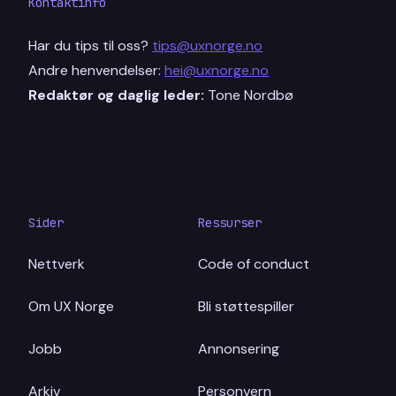
Kontaktinfo
Har du tips til oss?
tips@uxnorge.no
Andre henvendelser:
hei@uxnorge.no
Redaktør og daglig leder:
Tone Nordbø
Sider
Ressurser
Nettverk
Code of conduct
Om UX Norge
Bli støttespiller
Jobb
Annonsering
Arkiv
Personvern