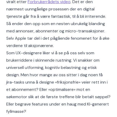
viralt etter
Forbrukerrådets video
. Det er den
nærmest uunngåelige prosessen der en digital
tjeneste går fra å være fantastisk, til å bli irriterende.
Så ender den opp som en nesten ubrukelig blanding
med annonser, abonnenter og micro-transaksjoner.
Selv Apple tar del i det pågående fenomenet for å øke
verdiene til aksjonærene.
Som UX-designere liker vi å se på oss selv som
brukerriddere i skinnende rustning. Vi snakker om
universell utforming, kognitiv belastning og etisk
design. Men hvor mange av oss sitter i dag noen få
jira-tasks unna å designe «friksjonsfrie» veier rett inn i
et abonnement? Eller «optimalisere» mot en
søkemotor slik at de første treffene blir betalt søppel?
Eller begrave features under en haug med KI-generert
fyllmasse?