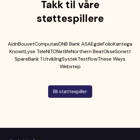
Takk til våre
støttespillere
Aidn
Bouvet
Computas
DNB Bank ASA
Egde
Folio
Kantega
Knowit
Lyse Tele
NITO
Netlife
Northern Beat
Okse
Sonett
SpareBank 1 Utvikling
Systek
Testflow
These Ways
Webstep
Bli støttespiller