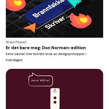
Brannfakkel
Er det bare meg: Don Norman-edition
Irene savner mer korrekt bruk av designprinsipper i
hverdagen.