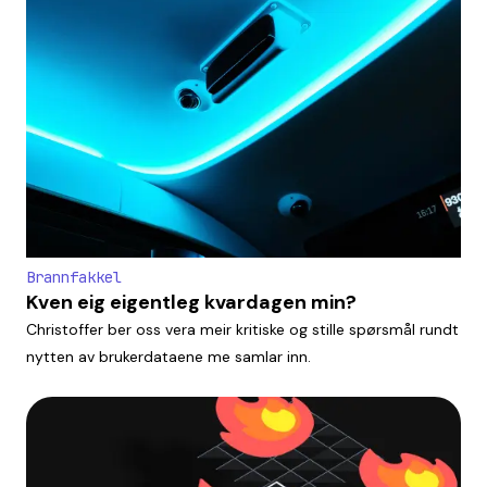
Brannfakkel
Kven eig eigentleg kvardagen min?
Christoffer ber oss vera meir kritiske og stille spørsmål rundt
nytten av brukerdataene me samlar inn.