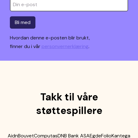
Bli med
Hvordan denne e-posten blir brukt,
finner du i vår
personvernerklæring
.
Takk til våre
støttespillere
Aidn
Bouvet
Computas
DNB Bank ASA
Egde
Folio
Kantega