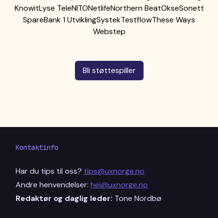
Knowit
Lyse Tele
NITO
Netlife
Northern Beat
Okse
Sonett
SpareBank 1 Utvikling
Systek
Testflow
These Ways
Webstep
Bli støttespiller
Kontaktinfo
Har du tips til oss?
tips@uxnorge.no
Andre henvendelser:
hei@uxnorge.no
Redaktør og daglig leder:
Tone Nordbø