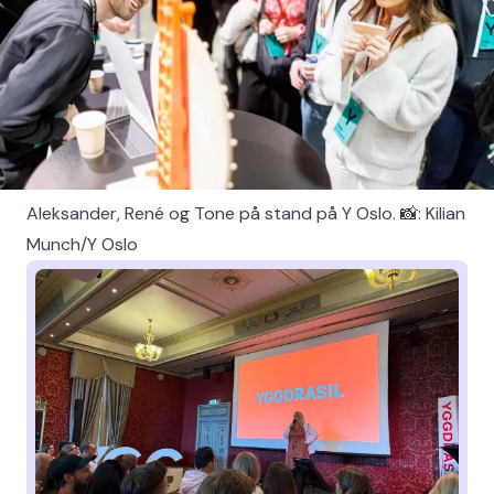
Aleksander, René og Tone på stand på Y Oslo. 📸: Kilian
Munch/Y Oslo