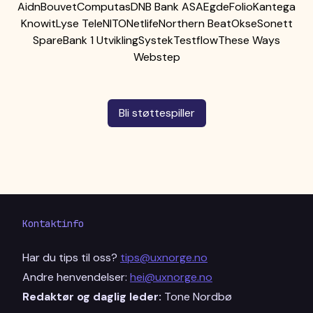
Aidn
Bouvet
Computas
DNB Bank ASA
Egde
Folio
Kantega
Knowit
Lyse Tele
NITO
Netlife
Northern Beat
Okse
Sonett
SpareBank 1 Utvikling
Systek
Testflow
These Ways
Webstep
Bli støttespiller
Kontaktinfo
Har du tips til oss?
tips@uxnorge.no
Andre henvendelser:
hei@uxnorge.no
Redaktør og daglig leder:
Tone Nordbø