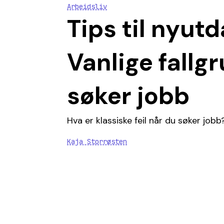
Arbeidsliv
Tips til nyut
Vanlige fallg
søker jobb
Hva er klassiske feil når du søker job
Kaja Storrøsten