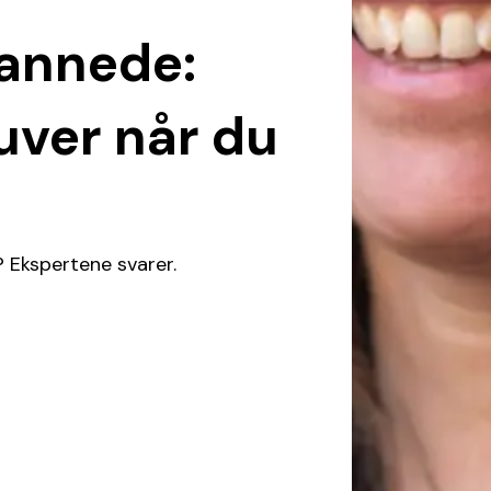
dannede:
ruver når du
b? Ekspertene svarer.