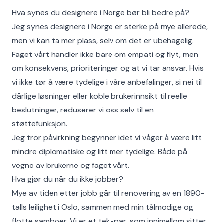
Hva synes du designere i Norge bør bli bedre på?
Jeg synes designere i Norge er sterke på mye allerede,
men vi kan ta mer plass, selv om det er ubehagelig.
Faget vårt handler ikke bare om empati og flyt, men
om konsekvens, prioriteringer og at vi tar ansvar. Hvis
vi ikke tør å være tydelige i våre anbefalinger, si nei til
dårlige løsninger eller koble brukerinnsikt til reelle
beslutninger, reduserer vi oss selv til en
støttefunksjon.
Jeg tror påvirkning begynner idet vi våger å være litt
mindre diplomatiske og litt mer tydelige. Både på
vegne av brukerne og faget vårt.
Hva gjør du når du ikke jobber?
Mye av tiden etter jobb går til renovering av en 1890-
talls leilighet i Oslo, sammen med min tålmodige og
flotte samboer. Vi er et tek-par, som innimellom sitter