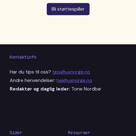
Bli støttespiller
Kontaktinfo
Har du tips til oss?
tips@uxnorge.no
Andre henvendelser:
hei@uxnorge.no
Redaktør og daglig leder:
Tone Nordbø
Sider
Ressurser