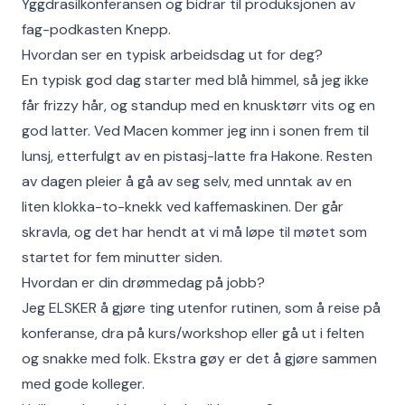
Yggdrasilkonferansen og bidrar til produksjonen av
fag-podkasten Knepp.
Hvordan ser en typisk arbeidsdag ut for deg?
En typisk god dag starter med blå himmel, så jeg ikke
får frizzy hår, og standup med en knusktørr vits og en
god latter. Ved Macen kommer jeg inn i sonen frem til
lunsj, etterfulgt av en pistasj-latte fra Hakone. Resten
av dagen pleier å gå av seg selv, med unntak av en
liten klokka-to-knekk ved kaffemaskinen. Der går
skravla, og det har hendt at vi må løpe til møtet som
startet for fem minutter siden.
Hvordan er din drømmedag på jobb?
Jeg ELSKER å gjøre ting utenfor rutinen, som å reise på
konferanse, dra på kurs/workshop eller gå ut i felten
og snakke med folk. Ekstra gøy er det å gjøre sammen
med gode kolleger.