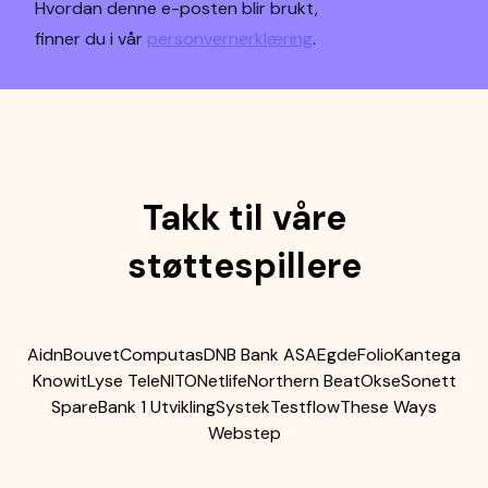
Hvordan denne e-posten blir brukt,
finner du i vår
personvernerklæring
.
Takk til våre
støttespillere
Aidn
Bouvet
Computas
DNB Bank ASA
Egde
Folio
Kantega
Knowit
Lyse Tele
NITO
Netlife
Northern Beat
Okse
Sonett
SpareBank 1 Utvikling
Systek
Testflow
These Ways
Webstep