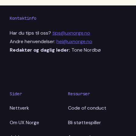
Kontaktinfo
Har du tips til oss?
tips@uxnorge.no
Andre henvendelser:
hei@uxnorge.no
Redaktør og daglig leder:
Tone Nordbø
Sider
Ressurser
Nettverk
Code of conduct
Om UX Norge
Bli støttespiller