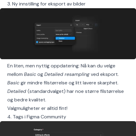
3. Ny innstilling for eksport av bilder
En liten, men nyttig oppdatering: Nå kan du velge
mellom
Basic
og
Detailed resampling
ved eksport.
Basic
gir mindre filstørrelse og litt lavere skarphet.
Detailed
(standardvalget) har noe større filstørrelse
og bedre kvalitet.
Valgmuligheter er alltid fint!
4. Tags i Figma Community