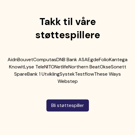
Takk til våre
støttespillere
Aidn
Bouvet
Computas
DNB Bank ASA
Egde
Folio
Kantega
Knowit
Lyse Tele
NITO
Netlife
Northern Beat
Okse
Sonett
SpareBank 1 Utvikling
Systek
Testflow
These Ways
Webstep
Bli støttespiller