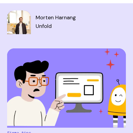
Morten Harnang
Unfold
Figma-tips