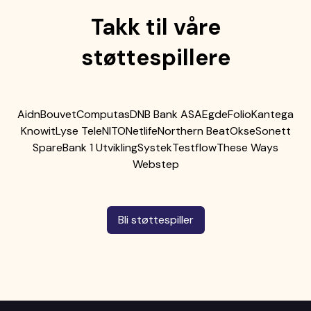
Takk til våre
støttespillere
Aidn
Bouvet
Computas
DNB Bank ASA
Egde
Folio
Kantega
Knowit
Lyse Tele
NITO
Netlife
Northern Beat
Okse
Sonett
SpareBank 1 Utvikling
Systek
Testflow
These Ways
Webstep
Bli støttespiller