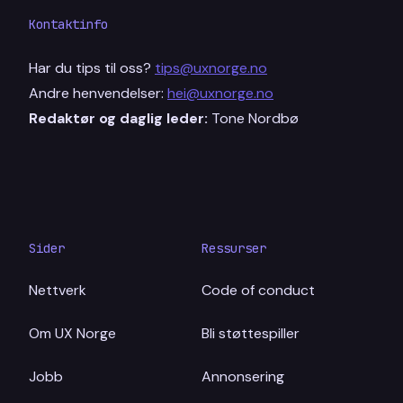
Kontaktinfo
Har du tips til oss?
tips@uxnorge.no
Andre henvendelser:
hei@uxnorge.no
Redaktør og daglig leder:
Tone Nordbø
Sider
Ressurser
Nettverk
Code of conduct
Om UX Norge
Bli støttespiller
Jobb
Annonsering