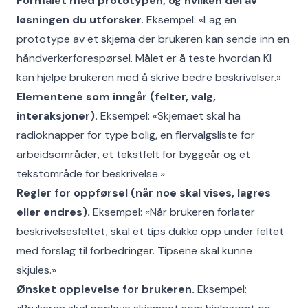
Formålet med prototypen, og hvilken del av
løsningen du utforsker.
Eksempel: «Lag en
prototype av et skjema der brukeren kan sende inn en
håndverkerforespørsel. Målet er å teste hvordan KI
kan hjelpe brukeren med å skrive bedre beskrivelser.»
Elementene som inngår (felter, valg,
interaksjoner).
Eksempel: «Skjemaet skal ha
radioknapper for type bolig, en flervalgsliste for
arbeidsområder, et tekstfelt for byggeår og et
tekstområde for beskrivelse.»
Regler for oppførsel (når noe skal vises, lagres
eller endres).
Eksempel: «Når brukeren forlater
beskrivelsesfeltet, skal et tips dukke opp under feltet
med forslag til forbedringer. Tipsene skal kunne
skjules.»
Ønsket opplevelse for brukeren.
Eksempel: