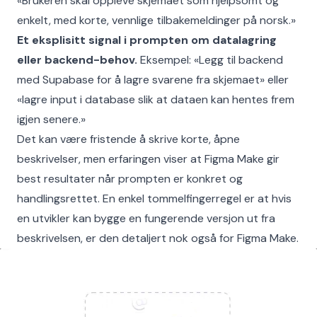
«Brukeren skal oppleve skjemaet som hjelpsomt og
enkelt, med korte, vennlige tilbakemeldinger på norsk.»
Et eksplisitt signal i prompten om datalagring
eller backend-behov.
Eksempel: «Legg til backend
med Supabase for å lagre svarene fra skjemaet» eller
«lagre input i database slik at dataen kan hentes frem
igjen senere.»
Det kan være fristende å skrive korte, åpne
beskrivelser, men erfaringen viser at Figma Make gir
best resultater når prompten er konkret og
handlingsrettet. En enkel tommelfingerregel er at hvis
en utvikler kan bygge en fungerende versjon ut fra
beskrivelsen, er den detaljert nok også for Figma Make.