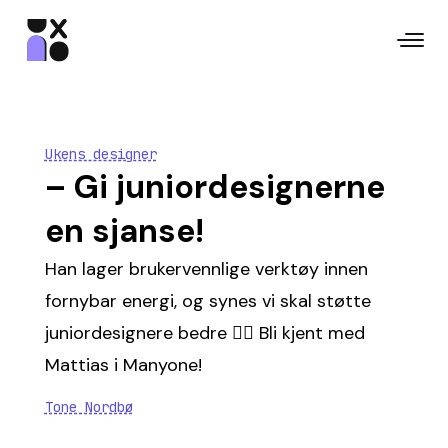
Ukens designer
– Gi juniordesignerne
en sjanse!
Han lager brukervennlige verktøy innen
fornybar energi, og synes vi skal støtte
juniordesignere bedre 👯‍♀️ Bli kjent med
Mattias i Manyone!
Tone Nordbø