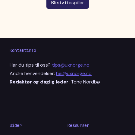
Bli støttespiller
Kontaktinfo
Har du tips til oss?
tips@uxnorge.no
Andre henvendelser:
hei@uxnorge.no
Redaktør og daglig leder:
Tone Nordbø
Sider
Ressurser