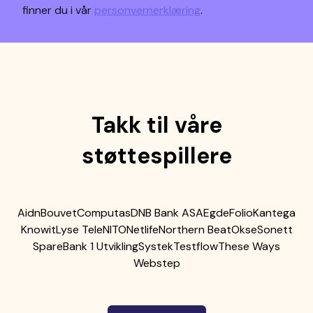
finner du i vår
personvernerklæring
.
Takk til våre
støttespillere
Aidn
Bouvet
Computas
DNB Bank ASA
Egde
Folio
Kantega
Knowit
Lyse Tele
NITO
Netlife
Northern Beat
Okse
Sonett
SpareBank 1 Utvikling
Systek
Testflow
These Ways
Webstep