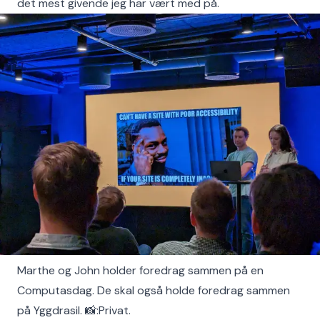
det mest givende jeg har vært med på.
Marthe og John holder foredrag sammen på en
Computasdag. De skal også holde foredrag sammen
på Yggdrasil. 📸:Privat.