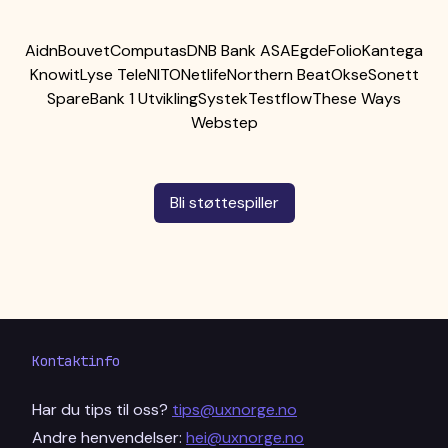
Aidn
Bouvet
Computas
DNB Bank ASA
Egde
Folio
Kantega
Knowit
Lyse Tele
NITO
Netlife
Northern Beat
Okse
Sonett
SpareBank 1 Utvikling
Systek
Testflow
These Ways
Webstep
Bli støttespiller
Kontaktinfo
Har du tips til oss?
tips@uxnorge.no
Andre henvendelser:
hei@uxnorge.no