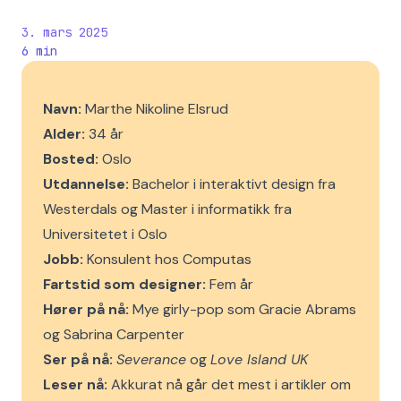
3. mars 2025
6
min
Navn:
Marthe Nikoline Elsrud
Alder:
34 år
Bosted:
Oslo
Utdannelse:
Bachelor i interaktivt design fra
Westerdals og Master i informatikk fra
Universitetet i Oslo
Jobb:
Konsulent hos Computas
Fartstid som designer:
Fem år
Hører på nå:
Mye girly-pop som Gracie Abrams
og Sabrina Carpenter
Ser på nå:
Severance
og
Love Island UK
Leser nå:
Akkurat nå går det mest i artikler om