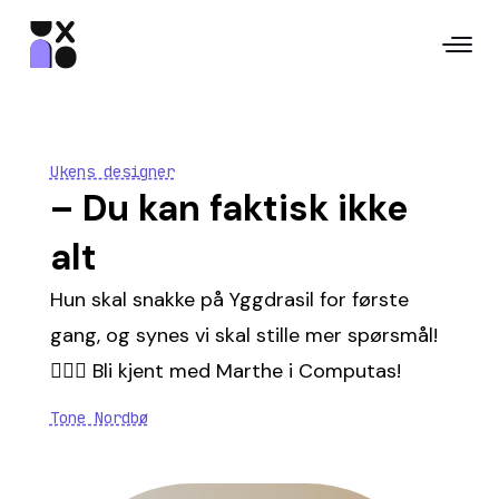
Ukens designer
– Du kan faktisk ikke
alt
Hun skal snakke på Yggdrasil for første
gang, og synes vi skal stille mer spørsmål!
🙋🏼‍♀️ Bli kjent med Marthe i Computas!
Tone Nordbø