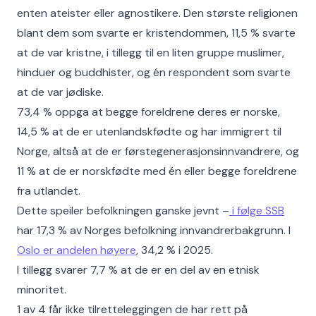
enten ateister eller agnostikere. Den største religionen
blant dem som svarte er kristendommen, 11,5 % svarte
at de var kristne, i tillegg til en liten gruppe muslimer,
hinduer og buddhister, og én respondent som svarte
at de var jødiske.
73,4 % oppga at begge foreldrene deres er norske,
14,5 % at de er utenlandskfødte og har immigrert til
Norge, altså at de er førstegenerasjonsinnvandrere, og
11 % at de er norskfødte med én eller begge foreldrene
fra utlandet.
Dette speiler befolkningen ganske jevnt –
i følge SSB
har 17,3 % av Norges befolkning innvandrerbakgrunn. I
Oslo er andelen høyere
, 34,2 % i 2025.
I tillegg svarer 7,7 % at de er en del av en etnisk
minoritet.
1 av 4 får ikke tilretteleggingen de har rett på