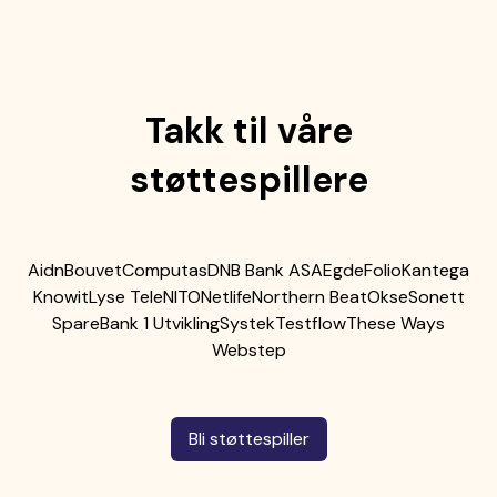
Takk til våre
støttespillere
Aidn
Bouvet
Computas
DNB Bank ASA
Egde
Folio
Kantega
Knowit
Lyse Tele
NITO
Netlife
Northern Beat
Okse
Sonett
SpareBank 1 Utvikling
Systek
Testflow
These Ways
Webstep
Bli støttespiller