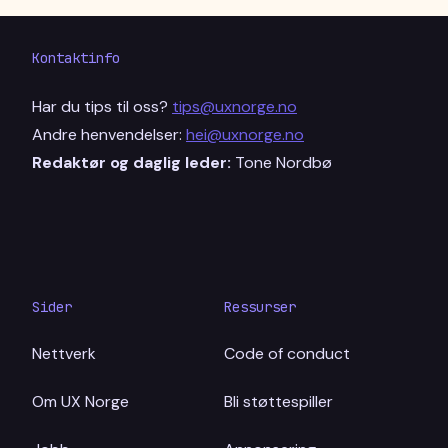
Kontaktinfo
Har du tips til oss?
tips@uxnorge.no
Andre henvendelser:
hei@uxnorge.no
Redaktør og daglig leder:
Tone Nordbø
Sider
Ressurser
Nettverk
Code of conduct
Om UX Norge
Bli støttespiller