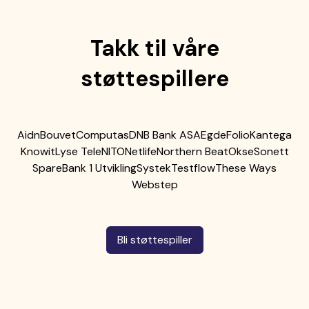
Takk til våre
støttespillere
Aidn
Bouvet
Computas
DNB Bank ASA
Egde
Folio
Kantega
Knowit
Lyse Tele
NITO
Netlife
Northern Beat
Okse
Sonett
SpareBank 1 Utvikling
Systek
Testflow
These Ways
Webstep
Bli støttespiller