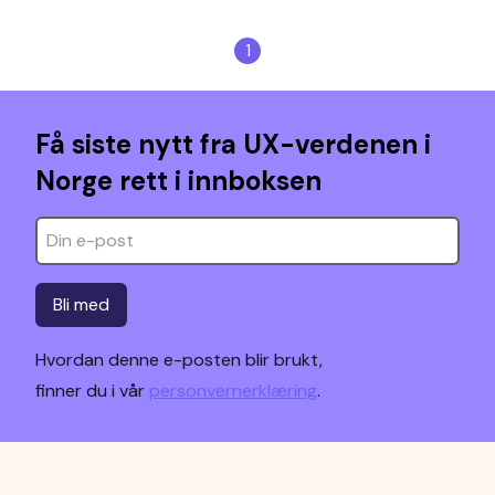
1
Få siste nytt fra UX-verdenen i
Norge rett i innboksen
Bli med
Hvordan denne e-posten blir brukt,
finner du i vår
personvernerklæring
.