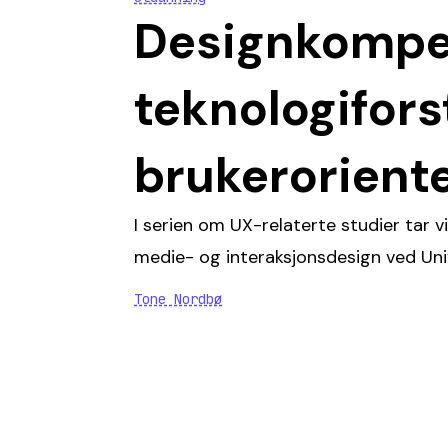
Designkompe
teknologifors
brukerorient
I serien om UX-relaterte studier tar v
medie- og interaksjonsdesign ved Univ
Tone Nordbø