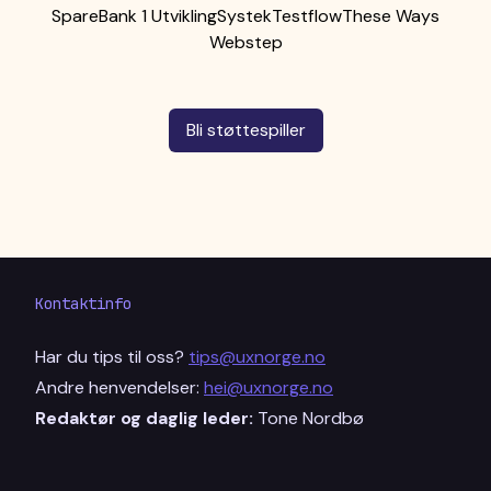
SpareBank 1 Utvikling
Systek
Testflow
These Ways
Webstep
Bli støttespiller
Kontaktinfo
Har du tips til oss?
tips@uxnorge.no
Andre henvendelser:
hei@uxnorge.no
Redaktør og daglig leder:
Tone Nordbø