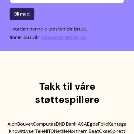
Bli med
Hvordan denne e-posten blir brukt,
finner du i vår
personvernerklæring
.
Takk til våre
støttespillere
Aidn
Bouvet
Computas
DNB Bank ASA
Egde
Folio
Kantega
Knowit
Lyse Tele
NITO
Netlife
Northern Beat
Okse
Sonett