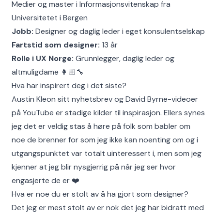
Medier og master i Informasjonsvitenskap fra
Universitetet i Bergen
Jobb:
Designer og daglig leder i eget konsulentselskap
Fartstid som designer:
13 år
Rolle i UX Norge:
Grunnlegger, daglig leder og
altmuligdame 👩🏼‍🔧
Hva har inspirert deg i det siste?
Austin Kleon sitt nyhetsbrev og David Byrne-videoer
på YouTube er stadige kilder til inspirasjon. Ellers synes
jeg det er veldig stas å høre på folk som babler om
noe de brenner for som jeg ikke kan noenting om og i
utgangspunktet var totalt uinteressert i, men som jeg
kjenner at jeg blir nysgjerrig på når jeg ser hvor
engasjerte de er ❤️
Hva er noe du er stolt av å ha gjort som designer?
Det jeg er mest stolt av er nok det jeg har bidratt med