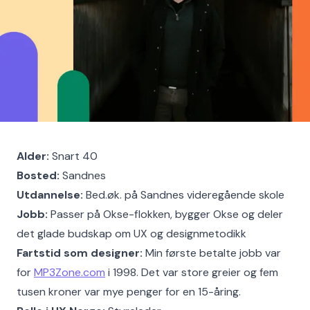
Alder:
Snart 40
Bosted:
Sandnes
Utdannelse:
Bed.øk. på Sandnes videregående skole
Jobb:
Passer på Okse-flokken, bygger Okse og deler
det glade budskap om UX og designmetodikk
Fartstid som designer:
Min første betalte jobb var
for
MP3Zone.com
i 1998. Det var store greier og fem
tusen kroner var mye penger for en 15-åring.