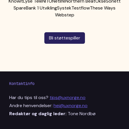
Knowit
Lyse Tele
NITO
Netlife
Northern Beat
Okse
Sonett
SpareBank 1 Utvikling
Systek
Testflow
These Ways
Webstep
Bli støttespiller
Kontaktinfo
Har du tips til oss?
tips@uxnorge.no
Andre henvendelser:
hei@uxnorge.no
Redaktør og daglig leder:
Tone Nordbø