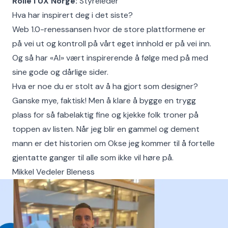
Rolle i UX Norge:
Styreleder
Hva har inspirert deg i det siste?
Web 1.0-renessansen hvor de store plattformene er
på vei ut og kontroll på vårt eget innhold er på vei inn.
Og så har «AI» vært inspirerende å følge med på med
sine gode og dårlige sider.
Hva er noe du er stolt av å ha gjort som designer?
Ganske mye, faktisk! Men å klare å bygge en trygg
plass for så fabelaktig fine og kjekke folk troner på
toppen av listen. Når jeg blir en gammel og dement
mann er det historien om Okse jeg kommer til å fortelle
gjentatte ganger til alle som ikke vil høre på.
Mikkel Vedeler Bleness