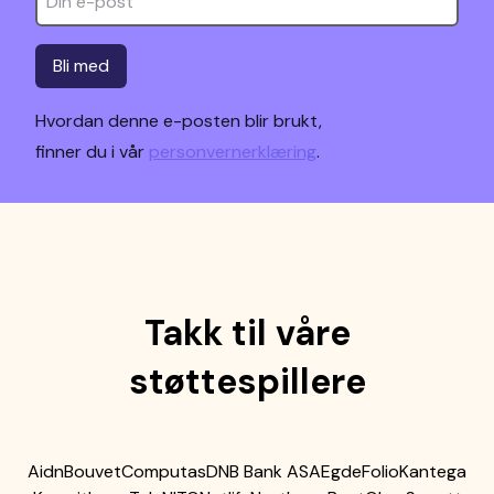
Bli med
Hvordan denne e-posten blir brukt,
finner du i vår
personvernerklæring
.
Takk til våre
støttespillere
Aidn
Bouvet
Computas
DNB Bank ASA
Egde
Folio
Kantega