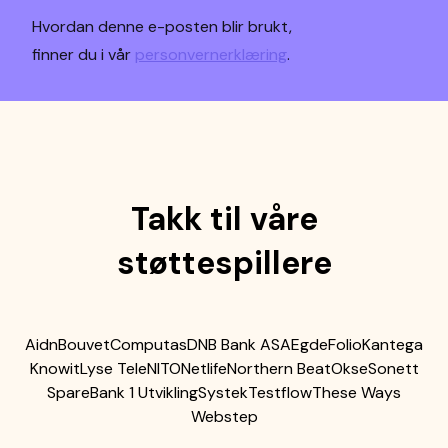
Hvordan denne e-posten blir brukt,
finner du i vår
personvernerklæring
.
Takk til våre
støttespillere
Aidn
Bouvet
Computas
DNB Bank ASA
Egde
Folio
Kantega
Knowit
Lyse Tele
NITO
Netlife
Northern Beat
Okse
Sonett
SpareBank 1 Utvikling
Systek
Testflow
These Ways
Webstep