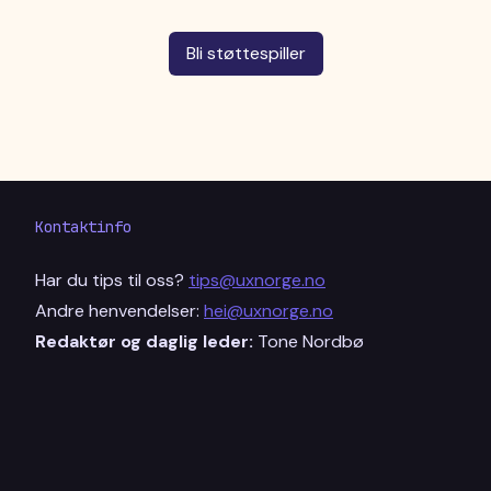
Bli støttespiller
Kontaktinfo
Har du tips til oss?
tips@uxnorge.no
Andre henvendelser:
hei@uxnorge.no
Redaktør og daglig leder:
Tone Nordbø