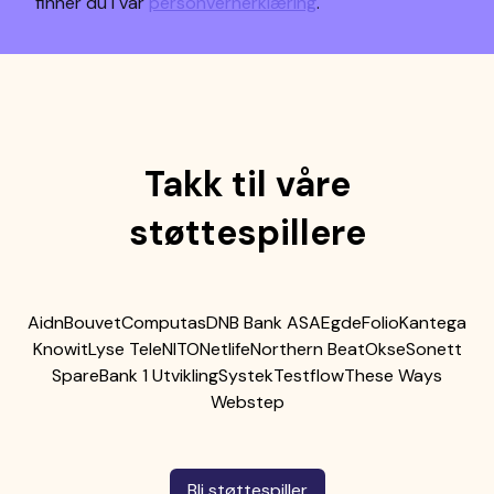
finner du i vår
personvernerklæring
.
Takk til våre
støttespillere
Aidn
Bouvet
Computas
DNB Bank ASA
Egde
Folio
Kantega
Knowit
Lyse Tele
NITO
Netlife
Northern Beat
Okse
Sonett
SpareBank 1 Utvikling
Systek
Testflow
These Ways
Webstep
Bli støttespiller