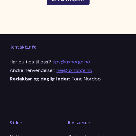
Kontaktinfo
Har du tips til oss?
tips@uxnorge.no
Andre henvendelser:
hei@uxnorge.no
Redaktør og daglig leder:
Tone Nordbø
Sider
Ressurser