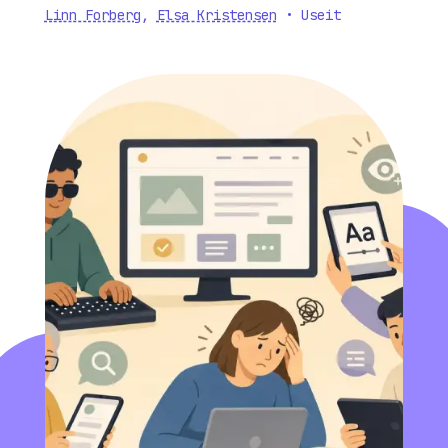
Linn Forberg
,
Elsa Kristensen
•
Useit