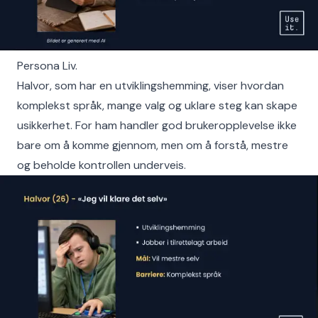
Persona Liv.
Halvor, som har en utviklingshemming, viser hvordan
komplekst språk, mange valg og uklare steg kan skape
usikkerhet. For ham handler god brukeropplevelse ikke
bare om å komme gjennom, men om å forstå, mestre
og beholde kontrollen underveis.