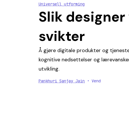
Universell utforming
Slik designer
svikter
Å gjøre digitale produkter og tjenes
kognitive nedsettelser og lærevansker,
utvikling.
Pankhuri Sanjay Jain
• Vend