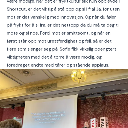
være modige. Når det er fryktkultur slik hun opplevde i
Shortcut, er det viktig å stå opp og si i fra! Ja, for uten
mot er det vanskelig med innovasjon. Og når du føler
på frykt for å si fra, er det nettopp da du må ta deg til
mote og si noe. Fordi mot er smittsomt, og når en
først står opp mot urettferdighet og feil, så er det
flere som slenger seg på. Sofie fikk virkelig poengtert
viktigheten med det å tørre å være modig, og
foredraget endte med tårer og stående applaus.