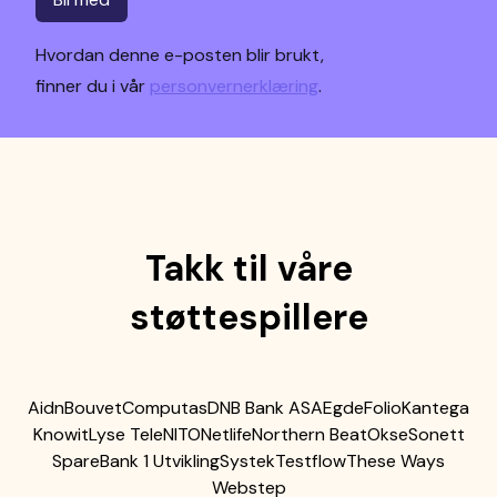
Hvordan denne e-posten blir brukt,
finner du i vår
personvernerklæring
.
Takk til våre
støttespillere
Aidn
Bouvet
Computas
DNB Bank ASA
Egde
Folio
Kantega
Knowit
Lyse Tele
NITO
Netlife
Northern Beat
Okse
Sonett
SpareBank 1 Utvikling
Systek
Testflow
These Ways
Webstep