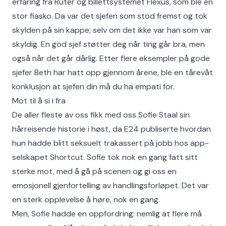
erfaring fra Ruter og billettsystemet Flexus, som ble en
stor fiasko. Da var det sjefen som stod fremst og tok
skylden på sin kappe, selv om det ikke var han som var
skyldig. En god sjef støtter deg når ting går bra, men
også når det går dårlig. Etter flere eksempler på gode
sjefer Beth har hatt opp gjennom årene, ble en tårevåt
konklusjon at sjefen din må du ha empati for.
Mot til å si i fra
De aller fleste av oss fikk med oss Sofie Staal sin
hårreisende historie i høst, da E24 publiserte hvordan
hun hadde blitt seksuelt trakassert på jobb hos app-
selskapet Shortcut. Sofie tok nok en gang fatt sitt
sterke mot, med å gå på scenen og gi oss en
emosjonell gjenfortelling av handlingsforløpet. Det var
en sterk opplevelse å høre, nok en gang.
Men, Sofie hadde en oppfordring: nemlig at flere må