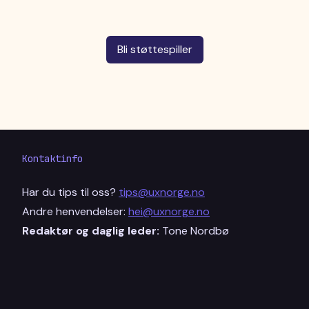
Bli støttespiller
Kontaktinfo
Har du tips til oss?
tips@uxnorge.no
Andre henvendelser:
hei@uxnorge.no
Redaktør og daglig leder:
Tone Nordbø