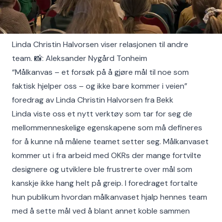
Linda Christin Halvorsen viser relasjonen til andre
team. 📸: Aleksander Nygård Tonheim
“Målkanvas – et forsøk på å gjøre mål til noe som
faktisk hjelper oss – og ikke bare kommer i veien”
foredrag av Linda Christin Halvorsen fra Bekk
Linda viste oss et nytt verktøy som tar for seg de
mellommenneskelige egenskapene som må defineres
for å kunne nå målene teamet setter seg. Målkanvaset
kommer ut i fra arbeid med OKRs der mange fortvilte
designere og utviklere ble frustrerte over mål som
kanskje ikke hang helt på greip. I foredraget fortalte
hun publikum hvordan målkanvaset hjalp hennes team
med å sette mål ved å blant annet koble sammen