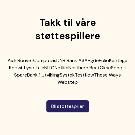
Takk til våre
støttespillere
Aidn
Bouvet
Computas
DNB Bank ASA
Egde
Folio
Kantega
Knowit
Lyse Tele
NITO
Netlife
Northern Beat
Okse
Sonett
SpareBank 1 Utvikling
Systek
Testflow
These Ways
Webstep
Bli støttespiller