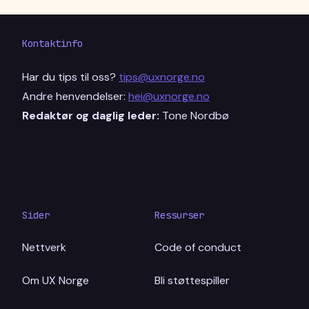
Kontaktinfo
Har du tips til oss?
tips@uxnorge.no
Andre henvendelser:
hei@uxnorge.no
Redaktør og daglig leder:
Tone Nordbø
Sider
Ressurser
Nettverk
Code of conduct
Om UX Norge
Bli støttespiller