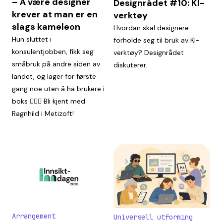
– Å være designer
Designrådet #10: KI-
krever at man er en
verktøy
slags kameleon
Hvordan skal designere
Hun sluttet i
forholde seg til bruk av KI-
konsulentjobben, fikk seg
verktøy? Designrådet
småbruk på andre siden av
diskuterer.
landet, og lager for første
gang noe uten å ha brukere i
boks 🤹🏼‍♀️ Bli kjent med
Ragnhild i Metizoft!
Arrangement
Universell utforming