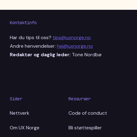
Kontaktinfo
Har du tips til oss?
tips@uxnorge.no
Andre henvendelser:
hei@uxnorge.no
Redaktør og daglig leder:
Tone Nordbø
Sider
Ressurser
Nettverk
Code of conduct
Om UX Norge
Bli støttespiller