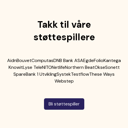
Takk til våre
støttespillere
Aidn
Bouvet
Computas
DNB Bank ASA
Egde
Folio
Kantega
Knowit
Lyse Tele
NITO
Netlife
Northern Beat
Okse
Sonett
SpareBank 1 Utvikling
Systek
Testflow
These Ways
Webstep
Bli støttespiller