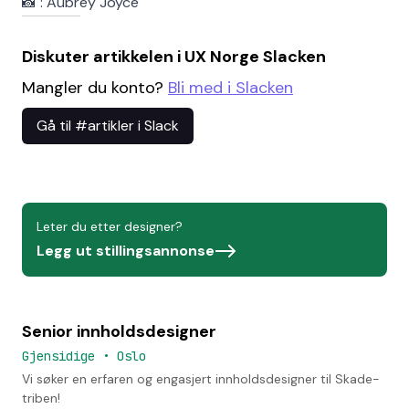
📸 : Aubrey Joyce
Diskuter artikkelen i UX Norge Slacken
Mangler du konto?
Bli med i Slacken
Gå til #artikler i Slack
Leter du etter designer?
Legg ut stillingsannonse
Senior innholdsdesigner
Gjensidige
•
Oslo
Vi søker en erfaren og engasjert innholdsdesigner til Skade-
triben!