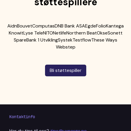
støttespillere
Aidn
Bouvet
Computas
DNB Bank ASA
Egde
Folio
Kantega
Knowit
Lyse Tele
NITO
Netlife
Northern Beat
Okse
Sonett
SpareBank 1 Utvikling
Systek
Testflow
These Ways
Webstep
Bli støttespiller
Kontaktinfo
Har du tips til oss?
tips@uxnorge.no