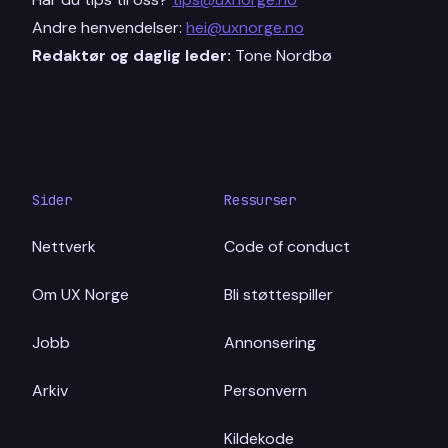
Andre henvendelser:
hei@uxnorge.no
Redaktør og daglig leder:
Tone Nordbø
Sider
Ressurser
Nettverk
Code of conduct
Om UX Norge
Bli støttespiller
Jobb
Annonsering
Arkiv
Personvern
Kildekode