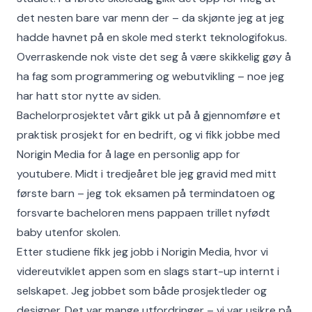
det nesten bare var menn der – da skjønte jeg at jeg
hadde havnet på en skole med sterkt teknologifokus.
Overraskende nok viste det seg å være skikkelig gøy å
ha fag som programmering og webutvikling – noe jeg
har hatt stor nytte av siden.
Bachelorprosjektet vårt gikk ut på å gjennomføre et
praktisk prosjekt for en bedrift, og vi fikk jobbe med
Norigin Media for å lage en personlig app for
youtubere. Midt i tredjeåret ble jeg gravid med mitt
første barn – jeg tok eksamen på termindatoen og
forsvarte bacheloren mens pappaen trillet nyfødt
baby utenfor skolen.
Etter studiene fikk jeg jobb i Norigin Media, hvor vi
videreutviklet appen som en slags start-up internt i
selskapet. Jeg jobbet som både prosjektleder og
designer. Det var mange utfordringer – vi var usikre på