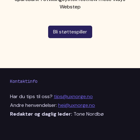
Webstep
Bli støttespiller
Kontaktinfo
Har du tips til oss?
tips@uxnorge.no
Andre henvendelser:
hei@uxnorge.no
Redaktør og daglig leder:
Tone Nordbø