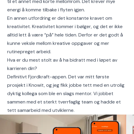
til et annet med korte mellomrom. Det krever mye
energi å komme tilbake i flyten igjen.
En annen utfordring er det konstante kravet om
kreativitet. Kreativitet kommer i bølger, og det er ikke
alltid lett å være “på” hele tiden. Derfor er det godt å
kunne veksle mellom kreative oppgaver og mer
rutinepreget arbeid.
Hva er du mest stolt av å ha bidratt med i løpet av
karrieren din?
Definitivt Fjordkraft-appen. Det var mitt første
prosjekt i Knowit, og jeg fikk jobbe tett med en utrolig
dyktig kollega som ble en slags mentor. Vi jobbet
sammen med et sterkt tverrfaglig team og hadde et
tett samarbeid med utviklerne.