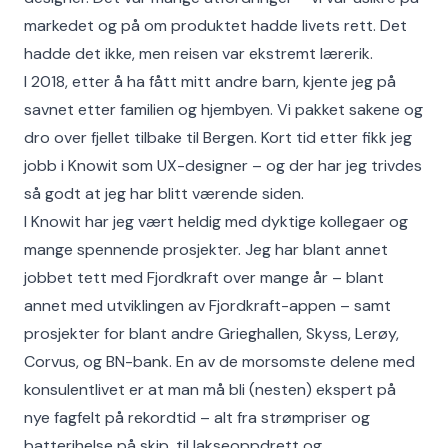
markedet og på om produktet hadde livets rett. Det
hadde det ikke, men reisen var ekstremt lærerik.
I 2018, etter å ha fått mitt andre barn, kjente jeg på
savnet etter familien og hjembyen. Vi pakket sakene og
dro over fjellet tilbake til Bergen. Kort tid etter fikk jeg
jobb i Knowit som UX-designer – og der har jeg trivdes
så godt at jeg har blitt værende siden.
I Knowit har jeg vært heldig med dyktige kollegaer og
mange spennende prosjekter. Jeg har blant annet
jobbet tett med Fjordkraft over mange år – blant
annet med utviklingen av Fjordkraft-appen – samt
prosjekter for blant andre Grieghallen, Skyss, Lerøy,
Corvus, og BN-bank. En av de morsomste delene med
konsulentlivet er at man må bli (nesten) ekspert på
nye fagfelt på rekordtid – alt fra strømpriser og
batterihelse på skip, til lakseoppdrett og