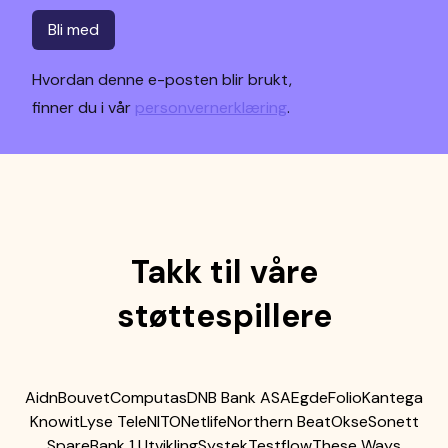
Bli med
Hvordan denne e-posten blir brukt,
finner du i vår
personvernerklæring
.
Takk til våre
støttespillere
Aidn
Bouvet
Computas
DNB Bank ASA
Egde
Folio
Kantega
Knowit
Lyse Tele
NITO
Netlife
Northern Beat
Okse
Sonett
SpareBank 1 Utvikling
Systek
Testflow
These Ways