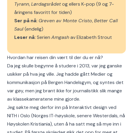
Tyrann
,
Lørdagsrådet
og ellers K-pop (9 og 7-
åringens favoritt for tiden)
Ser på nå:
Greven av Monte Cristo
,
Better Call
Saul
(endelig)
Leser nå:
Serien
Amgash
av Elizabeth Strout
Hvordan har reisen din vært til der du er nå?
Da jeg skulle begynne å studere i 2013, var jeg ganske
usikker på hva jeg ville. Jeg hadde gått Medier og
kommunikasjon på Bergen Handelsgym, og syntes det
var gøy, men jeg brant ikke for journalistikk slik mange
av klassekameratene mine gjorde.
Jeg søkte meg derfor inn på Interaktivt design ved
NITH i Oslo (Norges IT-høyskole, senere Westerdals, nå
Høyskolen Kristiania), uten å ha satt meg så mye inn i
studiet. På første skoledag gikk det opp for meg at