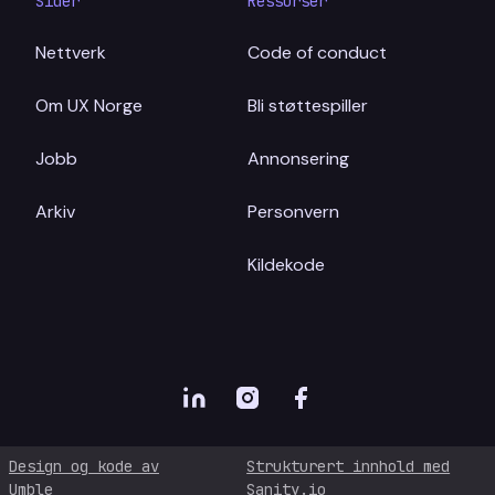
Sider
Ressurser
Nettverk
Code of conduct
Om UX Norge
Bli støttespiller
Jobb
Annonsering
Arkiv
Personvern
Kildekode
Design og kode av
Strukturert innhold med
Umble
Sanity.io