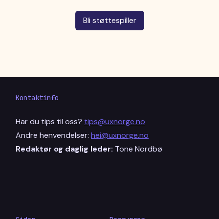
Bli støttespiller
Kontaktinfo
Har du tips til oss?
tips@uxnorge.no
Andre henvendelser:
hei@uxnorge.no
Redaktør og daglig leder:
Tone Nordbø