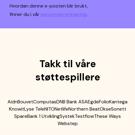
Hvordan denne e-posten blir brukt,
finner du i vår
personvernerklæring
.
Takk til våre
støttespillere
Aidn
Bouvet
Computas
DNB Bank ASA
Egde
Folio
Kantega
Knowit
Lyse Tele
NITO
Netlife
Northern Beat
Okse
Sonett
SpareBank 1 Utvikling
Systek
Testflow
These Ways
Webstep