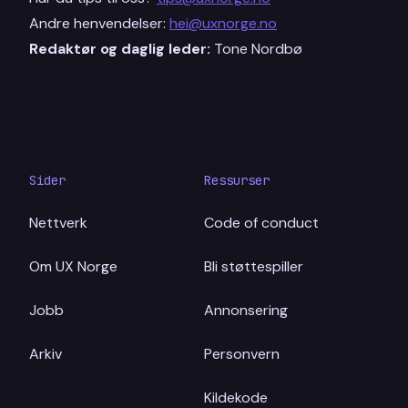
Andre henvendelser:
hei@uxnorge.no
Redaktør og daglig leder:
Tone Nordbø
Sider
Ressurser
Nettverk
Code of conduct
Om UX Norge
Bli støttespiller
Jobb
Annonsering
Arkiv
Personvern
Kildekode