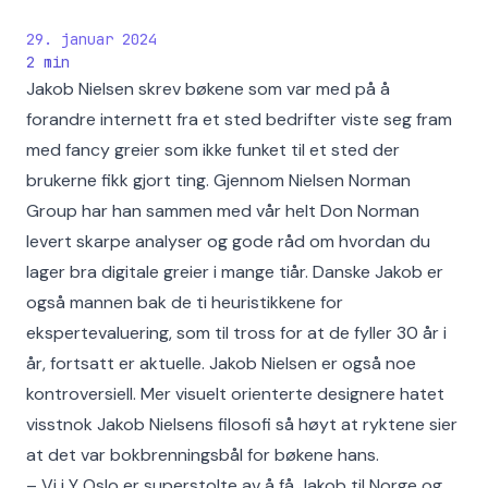
29. januar 2024
2
min
Jakob Nielsen skrev bøkene som var med på å
forandre internett fra et sted bedrifter viste seg fram
med fancy greier som ikke funket til et sted der
brukerne fikk gjort ting. Gjennom Nielsen Norman
Group har han sammen med vår helt Don Norman
levert skarpe analyser og gode råd om hvordan du
lager bra digitale greier i mange tiår. Danske Jakob er
også mannen bak de ti heuristikkene for
ekspertevaluering, som til tross for at de fyller 30 år i
år, fortsatt er aktuelle. Jakob Nielsen er også noe
kontroversiell. Mer visuelt orienterte designere hatet
visstnok Jakob Nielsens filosofi så høyt at ryktene sier
at det var bokbrenningsbål for bøkene hans.
– Vi i Y Oslo er superstolte av å få Jakob til Norge og