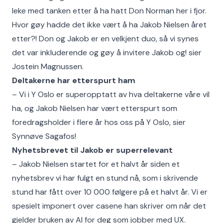
leke med tanken etter å ha hatt Don Norman her i fjor.
Hvor gøy hadde det ikke vært å ha Jakob Nielsen året
etter?! Don og Jakob er en velkjent duo, så vi synes
det var inkluderende og gøy å invitere Jakob og! sier
Jostein Magnussen.
Deltakerne har etterspurt ham
– Vi i Y Oslo er superopptatt av hva deltakerne våre vil
ha, og Jakob Nielsen har vært etterspurt som
foredragsholder i flere år hos oss på Y Oslo, sier
Synnøve Sagafos!
Nyhetsbrevet til Jakob er superrelevant
– Jakob Nielsen startet for et halvt år siden et
nyhetsbrev vi har fulgt en stund nå, som i skrivende
stund har fått over 10 000 følgere på et halvt år. Vi er
spesielt imponert over casene han skriver om når det
gjelder bruken av AI for deg som jobber med UX.