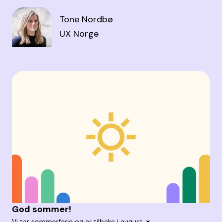
Tone Nordbø
UX Norge
God sommer!
Vi tar sommerferie og er tilbake i august ☀️