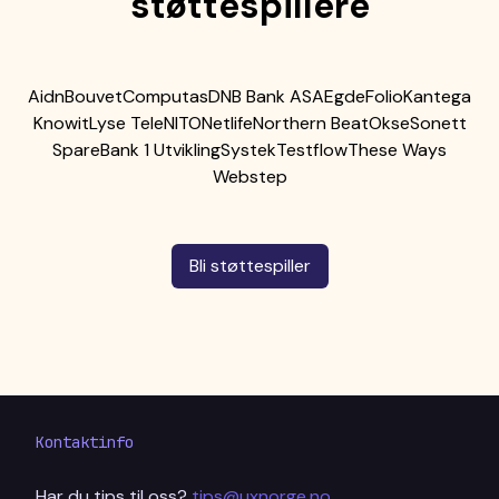
støttespillere
Aidn
Bouvet
Computas
DNB Bank ASA
Egde
Folio
Kantega
Knowit
Lyse Tele
NITO
Netlife
Northern Beat
Okse
Sonett
SpareBank 1 Utvikling
Systek
Testflow
These Ways
Webstep
Bli støttespiller
Kontaktinfo
Har du tips til oss?
tips@uxnorge.no