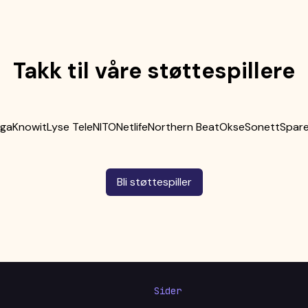
Takk til våre støttespillere
ega
Knowit
Lyse Tele
NITO
Netlife
Northern Beat
Okse
Sonett
Spare
Bli støttespiller
Sider