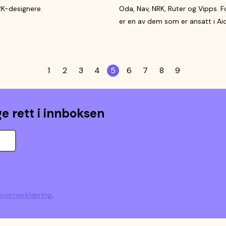
NRK-designere.
Oda, Nav, NRK, Ruter og Vipps. 
er en av dem som er ansatt i Ai
1
2
3
4
5
6
7
8
9
e rett i innboksen
vernerklæring
.