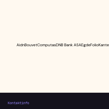
Aidn
Bouvet
Computas
DNB Bank ASA
Egde
Folio
Kant
Kontaktinfo