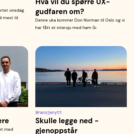
Hva vil du spørre UX-
gudfaren om?
rtet onsdag.
l mest til.
Denne uka kommer Don Norman til Oslo og vi
har fått et intervju med ham 🥳
Bransjenytt
ere
Skulle legge ned -
gjenoppstår
get med