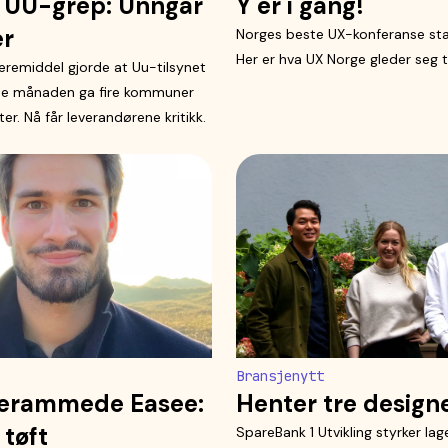
t UU-grep: Unngår
Y er i gang!
er
Norges beste UX-konferanse sta
Her er hva UX Norge gleder seg ti
 læremiddel gjorde at Uu-tilsynet
ne månaden ga fire kommuner
r. Nå får leverandørene kritikk.
Bransjenytt
serammede Easee:
Henter tre design
 tøft
SpareBank 1 Utvikling styrker la