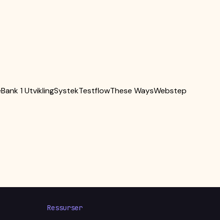
Bank 1 Utvikling
Systek
Testflow
These Ways
Webstep
Ressurser