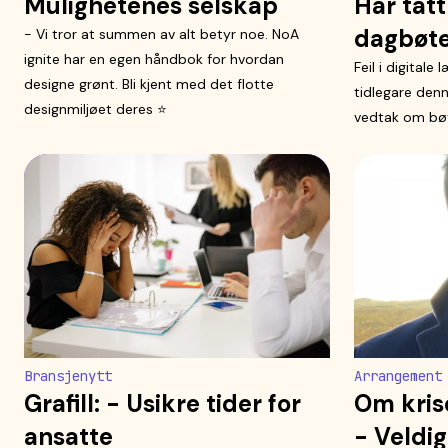
Mulighetenes selskap
Har tat
dagbøt
- Vi tror at summen av alt betyr noe. NoA
ignite har en egen håndbok for hvordan
Feil i digitale
designe grønt. Bli kjent med det flotte
tidlegare den
designmiljøet deres ⭐️
vedtak om bøte
Bransjenytt
Arrangement
Grafill: - Usikre tider for
Om kri
ansatte
- Veldig