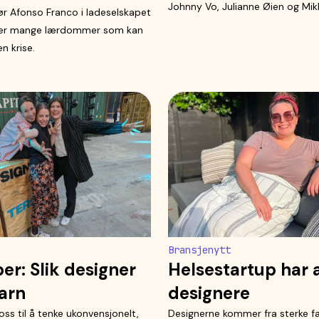
Johnny Vo, Julianne Øien og Mikk
ør Afonso Franco i ladeselskapet
 er mange lærdommer som kan
n krise.
Bransjenytt
er: Slik designer
Helsestartup har a
barn
designere
oss til å tenke ukonvensjonelt,
Designerne kommer fra sterke f