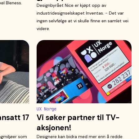
el Bleness.
Designbyrået Nice er kjøpt opp av
industridesignselskapet Inventas. - Det var
ingen selvfølge at vi skulle finne en samlet vei
videre.
UX Norge
nsatt 17
Vi søker partner til TV-
aksjonen!
agmiljøer som
Designere kan bidra med mer enn å redde