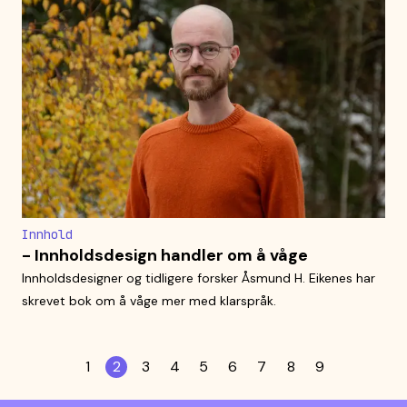
Innhold
- Innholdsdesign handler om å våge
Innholdsdesigner og tidligere forsker Åsmund H. Eikenes har
skrevet bok om å våge mer med klarspråk.
1
2
3
4
5
6
7
8
9