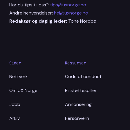
Har du tips til oss?
tips@uxnorge.no
Andre henvendelser:
hei@uxnorge.no
Redaktør og daglig leder:
Tone Nordbø
Sider
Ressurser
Nettverk
Code of conduct
Om UX Norge
Bli støttespiller
Jobb
Annonsering
Arkiv
Personvern