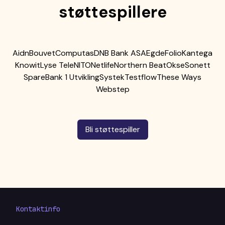
støttespillere
Aidn
Bouvet
Computas
DNB Bank ASA
Egde
Folio
Kantega
Knowit
Lyse Tele
NITO
Netlife
Northern Beat
Okse
Sonett
SpareBank 1 Utvikling
Systek
Testflow
These Ways
Webstep
Bli støttespiller
Kontaktinfo