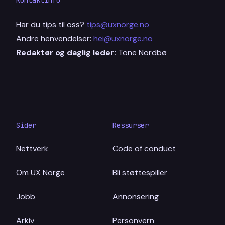
Kontaktinfo
Har du tips til oss?
tips@uxnorge.no
Andre henvendelser:
hei@uxnorge.no
Redaktør og daglig leder:
Tone Nordbø
Sider
Ressurser
Nettverk
Code of conduct
Om UX Norge
Bli støttespiller
Jobb
Annonsering
Arkiv
Personvern