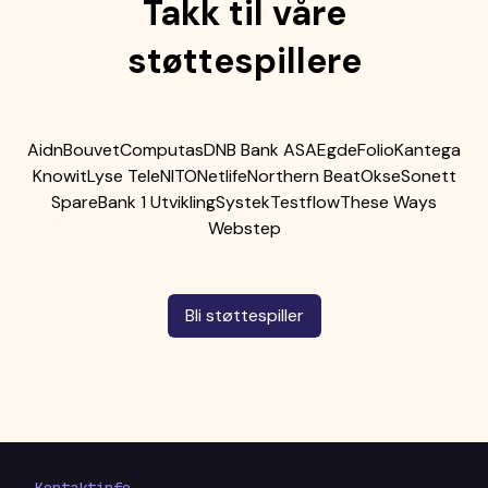
Takk til våre
støttespillere
Aidn
Bouvet
Computas
DNB Bank ASA
Egde
Folio
Kantega
Knowit
Lyse Tele
NITO
Netlife
Northern Beat
Okse
Sonett
SpareBank 1 Utvikling
Systek
Testflow
These Ways
Webstep
Bli støttespiller