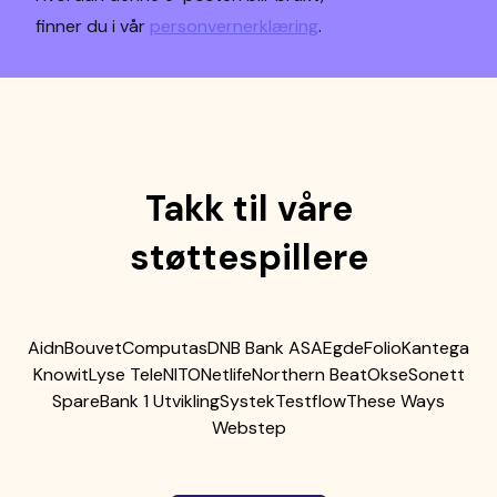
finner du i vår
personvernerklæring
.
Takk til våre
støttespillere
Aidn
Bouvet
Computas
DNB Bank ASA
Egde
Folio
Kantega
Knowit
Lyse Tele
NITO
Netlife
Northern Beat
Okse
Sonett
SpareBank 1 Utvikling
Systek
Testflow
These Ways
Webstep