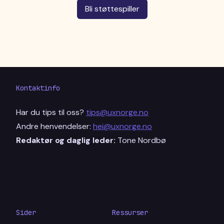
Bli støttespiller
Kontaktinfo
Har du tips til oss?
tips@uxnorge.no
Andre henvendelser:
hei@uxnorge.no
Redaktør og daglig leder:
Tone Nordbø
Sider
Ressurser