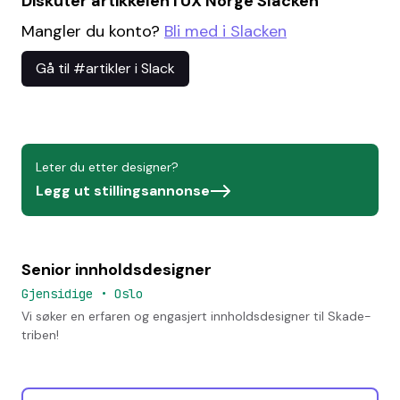
Diskuter artikkelen i UX Norge Slacken
Mangler du konto?
Bli med i Slacken
Gå til #artikler i Slack
Leter du etter designer?
Legg ut stillingsannonse
Senior innholdsdesigner
Gjensidige
•
Oslo
Vi søker en erfaren og engasjert innholdsdesigner til Skade-
triben!