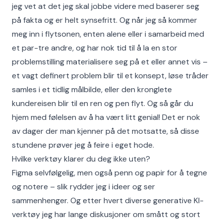
jeg vet at det jeg skal jobbe videre med baserer seg
på fakta og er helt synsefritt. Og når jeg så kommer
meg inn i flytsonen, enten alene eller i samarbeid med
et par-tre andre, og har nok tid til å la en stor
problemstilling materialisere seg på et eller annet vis –
et vagt definert problem blir til et konsept, løse tråder
samles i et tidlig målbilde, eller den kronglete
kundereisen blir til en ren og pen flyt. Og så går du
hjem med følelsen av å ha vært litt genial! Det er nok
av dager der man kjenner på det motsatte, så disse
stundene prøver jeg å feire i eget hode.
Hvilke verktøy klarer du deg ikke uten?
Figma selvfølgelig, men også penn og papir for å tegne
og notere – slik rydder jeg i ideer og ser
sammenhenger. Og etter hvert diverse generative KI-
verktøy jeg har lange diskusjoner om smått og stort