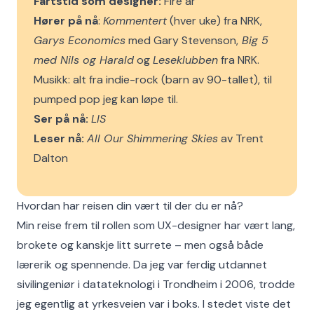
Fartstid som designer:
Fire år
Hører på nå
:
Kommentert
(hver uke) fra NRK,
Garys Economics
med Gary Stevenson,
Big 5
med Nils og Harald
og
Leseklubben
fra NRK.
Musikk: alt fra indie-rock (barn av 90-tallet), til
pumped pop jeg kan løpe til.
Ser på nå:
LIS
Leser nå:
All Our Shimmering Skies
av Trent
Dalton
Hvordan har reisen din vært til der du er nå?
Min reise frem til rollen som UX-designer har vært lang,
brokete og kanskje litt surrete – men også både
lærerik og spennende. Da jeg var ferdig utdannet
sivilingeniør i datateknologi i Trondheim i 2006, trodde
jeg egentlig at yrkesveien var i boks. I stedet viste det