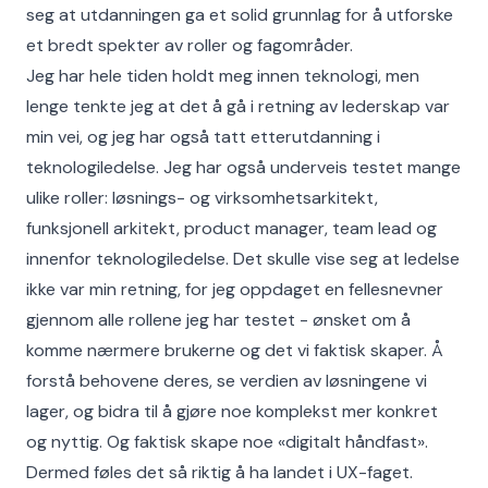
seg at utdanningen ga et solid grunnlag for å utforske
et bredt spekter av roller og fagområder.
Jeg har hele tiden holdt meg innen teknologi, men
lenge tenkte jeg at det å gå i retning av lederskap var
min vei, og jeg har også tatt etterutdanning i
teknologiledelse. Jeg har også underveis testet mange
ulike roller: løsnings- og virksomhetsarkitekt,
funksjonell arkitekt, product manager, team lead og
innenfor teknologiledelse. Det skulle vise seg at ledelse
ikke var min retning, for jeg oppdaget en fellesnevner
gjennom alle rollene jeg har testet - ønsket om å
komme nærmere brukerne og det vi faktisk skaper. Å
forstå behovene deres, se verdien av løsningene vi
lager, og bidra til å gjøre noe komplekst mer konkret
og nyttig. Og faktisk skape noe «digitalt håndfast».
Dermed føles det så riktig å ha landet i UX-faget.