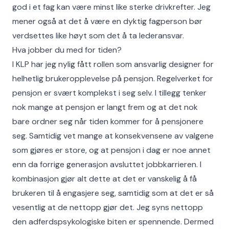
god i et fag kan være minst like sterke drivkrefter. Jeg
mener også at det å være en dyktig fagperson bør
verdsettes like høyt som det å ta lederansvar.
Hva jobber du med for tiden?
I KLP har jeg nylig fått rollen som ansvarlig designer for
helhetlig brukeropplevelse på pensjon. Regelverket for
pensjon er svært komplekst i seg selv. I tillegg tenker
nok mange at pensjon er langt frem og at det nok
bare ordner seg når tiden kommer for å pensjonere
seg. Samtidig vet mange at konsekvensene av valgene
som gjøres er store, og at pensjon i dag er noe annet
enn da forrige generasjon avsluttet jobbkarrieren. I
kombinasjon gjør alt dette at det er vanskelig å få
brukeren til å engasjere seg, samtidig som at det er så
vesentlig at de nettopp gjør det. Jeg syns nettopp
den adferdspsykologiske biten er spennende. Dermed