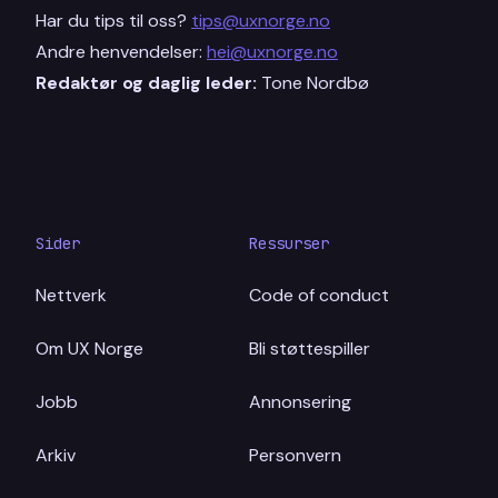
Har du tips til oss?
tips@uxnorge.no
Andre henvendelser:
hei@uxnorge.no
Redaktør og daglig leder:
Tone Nordbø
Sider
Ressurser
Nettverk
Code of conduct
Om UX Norge
Bli støttespiller
Jobb
Annonsering
Arkiv
Personvern