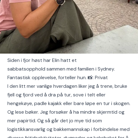
Siden i fjor høst har Elin hatt et
sabbatsopphold sammen med familien i Sydney.
Fantastisk opplevelse, forteller hun. 📸: Privat
I den litt mer vanlige hverdagen liker jeg å trene, bruke
fjell og fjord ved å dra på tur, sove i telt eller
hengekøye, padle kajakk eller bare løpe en tur i skogen.
Og lese bøker. Jeg forsøker å ha mindre skjermtid og
mer papirtid. Og så går det jo mye tid som
logistikkansvarlig og bakkemannskap i forbindelse med
diverse fritidsaktiviteter, dugnader og kakebakst for å