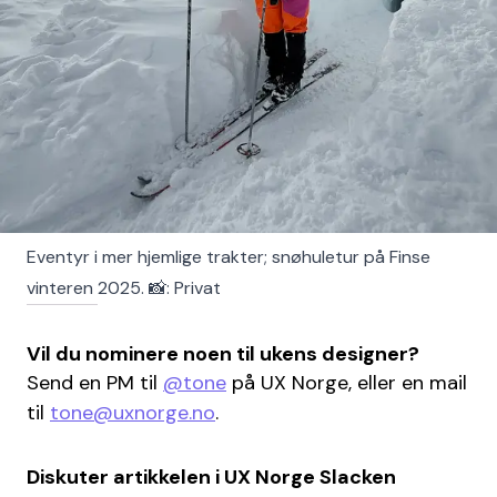
Eventyr i mer hjemlige trakter; snøhuletur på Finse
vinteren 2025. 📸: Privat
Vil du nominere noen til ukens designer?
Send en PM til
@tone
på UX Norge, eller en mail
til
tone@uxnorge.no
.
Diskuter artikkelen i UX Norge Slacken