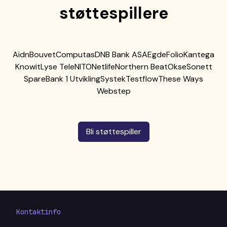
støttespillere
Aidn
Bouvet
Computas
DNB Bank ASA
Egde
Folio
Kantega
Knowit
Lyse Tele
NITO
Netlife
Northern Beat
Okse
Sonett
SpareBank 1 Utvikling
Systek
Testflow
These Ways
Webstep
Bli støttespiller
Kontaktinfo