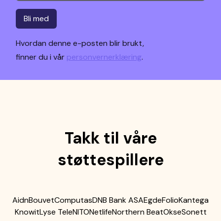
Bli med
Hvordan denne e-posten blir brukt,
finner du i vår
personvernerklæring
.
Takk til våre
støttespillere
Aidn
Bouvet
Computas
DNB Bank ASA
Egde
Folio
Kantega
Knowit
Lyse Tele
NITO
Netlife
Northern Beat
Okse
Sonett