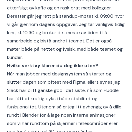
etterfulgt av kaffe og en rask prat med kollegaer.
Deretter går jeg rett på standup-møtet kl. 09:00 hvor
vi går gjennom dagens oppgaver. Jeg tar vanligvis tidlig
lunsj kl. 10:30 og bruker det meste av tiden til å
samarbeide og bistå andre i teamet. Det er også
møter både på nettet og fysisk, med både teamet og
kunder.
Hvilke verktøy klarer du deg ikke uten?
Når man jobber med designsystem så starter og
slutter dagen som oftest med Figma, ellers synes jeg
Slack har blitt ganske god i det siste, nå som Huddle
har fått et kraftig byks i både stabilitet og
funksjonalitet. Utenom så er jeg litt avhengig av å dille
rundt i Blender for å lage noen interne animasjoner
som vi har rundtom på skjermer i fellesområder eller
noe for å printe på 3D-printeren vår her.