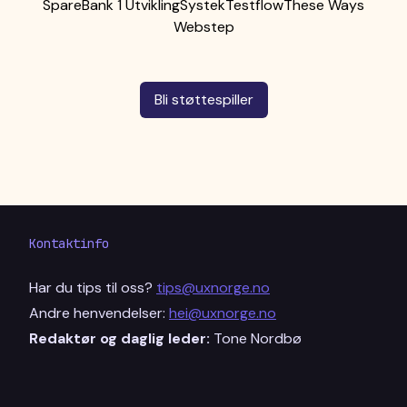
SpareBank 1 Utvikling
Systek
Testflow
These Ways
Webstep
Bli støttespiller
Kontaktinfo
Har du tips til oss?
tips@uxnorge.no
Andre henvendelser:
hei@uxnorge.no
Redaktør og daglig leder:
Tone Nordbø