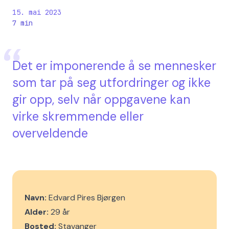
15. mai 2023
7
min
Det er imponerende å se mennesker
som tar på seg utfordringer og ikke
gir opp, selv når oppgavene kan
virke skremmende eller
overveldende
Navn:
Edvard Pires Bjørgen
Alder:
29 år
Bosted:
Stavanger