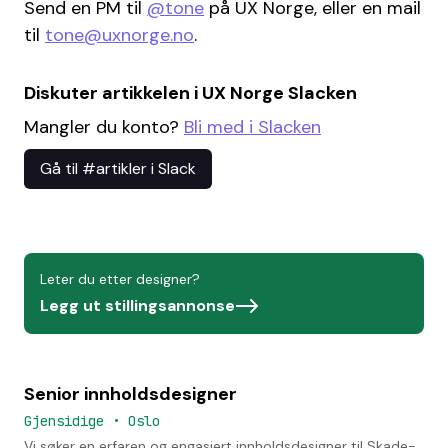
Send en PM til
@tone
på UX Norge, eller en mail
til
tone@uxnorge.no
.
Diskuter artikkelen i UX Norge Slacken
Mangler du konto?
Bli med i Slacken
Gå til #artikler i Slack
Leter du etter designer?
Legg ut stillingsannonse
Senior innholdsdesigner
Gjensidige
•
Oslo
Vi søker en erfaren og engasjert innholdsdesigner til Skade-