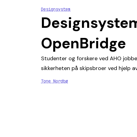
Designsystem
Designsyste
OpenBridge
Studenter og forskere ved AHO jobber
sikkerheten på skipsbroer ved hjelp a
Tone Nordbø