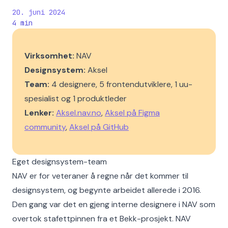
20. juni 2024
4
min
Virksomhet:
NAV
Designsystem:
Aksel
Team:
4 designere, 5 frontendutviklere, 1 uu-
spesialist og 1 produktleder
Lenker:
Aksel.nav.no
,
Aksel på Figma
community
,
Aksel på GitHub
Eget designsystem-team
NAV er for veteraner å regne når det kommer til
designsystem, og begynte arbeidet allerede i 2016.
Den gang var det en gjeng interne designere i NAV som
overtok stafettpinnen fra et Bekk-prosjekt. NAV