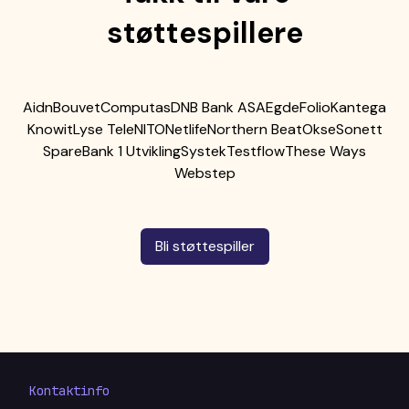
støttespillere
Aidn
Bouvet
Computas
DNB Bank ASA
Egde
Folio
Kantega
Knowit
Lyse Tele
NITO
Netlife
Northern Beat
Okse
Sonett
SpareBank 1 Utvikling
Systek
Testflow
These Ways
Webstep
Bli støttespiller
Kontaktinfo