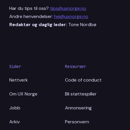
Har du tips til oss?
tips@uxnorge.no
Andre henvendelser:
hei@uxnorge.no
Redaktør og daglig leder:
Tone Nordbø
Sider
Ressurser
Nettverk
Code of conduct
Om UX Norge
Bli støttespiller
Jobb
Annonsering
Arkiv
Personvern